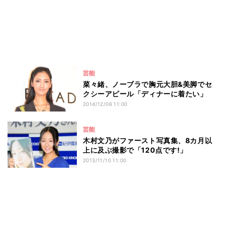
芸能
菜々緒、ノーブラで胸元大胆&美脚でセ
クシーアピール「ディナーに着たい」
2014/12/06 11:00
芸能
木村文乃がファースト写真集、8カ月以
上に及ぶ撮影で「120点です!」
2013/11/10 11:00