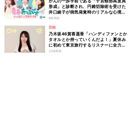
がんの一歩手前である「子宮頸部高度異
形成」と診断され、円錐切除術を受けた
井口綾子が病気発覚時のリアルな心境や
葛藤を語る ABEMAトーク番組『青春
8時間前
あっぷで～と -もっと話そう、子宮頸が
芸能
ん予防-』
乃木坂46賀喜遥香「ハンディファンとか
タオルとか持っていくんだよ！」夏休み
に初めて東京旅行するリスナーに全力ア
ドバイス！
22時間前