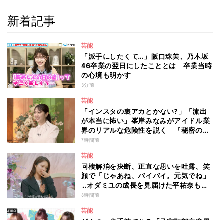
新着記事
芸能
「派手にしたくて…」阪口珠美、乃木坂
46卒業の翌日にしたこととは 卒業当時
の心境も明かす
3分前
芸能
「インスタの裏アカとかない?」「流出
が本当に怖い」峯岸みなみがアイドル業
界のリアルな危険性を説く 『秘密のマ
マ園』特別編
7時間前
芸能
同棲解消を決断、正直な思いを吐露、笑
顔で「じゃあね、バイバイ。元気でね」
…オダミユの成長を見届けた平祐奈も思
わず涙 『ガールオアレディ3』
8時間前
芸能