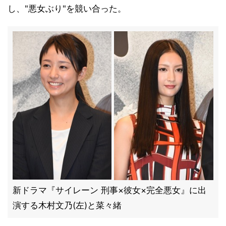
し、"悪女ぶり"を競い合った。
新ドラマ『サイレーン 刑事×彼女×完全悪女』に出
演する木村文乃(左)と菜々緒