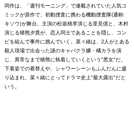
同作は、「週刊モーニング」で連載されていた人気コ
ミックが原作で、初動捜査に携わる機動捜査隊(通称:
キソウ)が舞台。主演の松坂桃李演じる里見偲と、木村
演じる猪熊夕貴が、恋人同士であることを隠し、コン
ビを組んで事件に挑んでいく。菜々緒は、2人がとある
殺人現場で出会った謎のキャバクラ嬢・橘カラを演
じ、異常なまで猪熊に執着していくという"悪女"だ。
下着姿での着替えや、シャワーシーンもふんだんに盛
り込まれ、菜々緒にとってドラマ史上"最大露出"だと
いう。