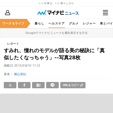
いい仕事は、いい暮らしから
ジネススキル
ワーク＆ライフ
マネー
暮らし
ヘルスケア
グルメ
レジャー
車とバイ
Googleでマイナビニュースを優先表示する方法
レポート
すみれ、憧れのモデルが語る美の秘訣に「真
似したくなっちゃう」--写真28枚
掲載日
2015/09/10 11:12
著者：
横山茉紀
URLをコピー