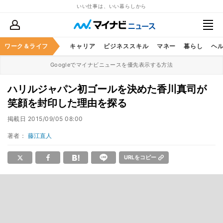
いい仕事は、いい暮らしから
ワーク＆ライフ
キャリア
ビジネススキル
マネー
暮らし
ヘ
Googleでマイナビニュースを優先表示する方法
ハリルジャパン初ゴールを決めた香川真司が
笑顔を封印した理由を探る
掲載日
2015/09/05 08:00
著者：
藤江直人
URLをコピー