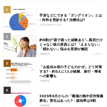
手首などにできる「ガングリオン」とは
- 何科を受診する? 治療法は?
2026/08/06 17:00
約6割が“咳で困った経験あり”…風邪だけ
じゃない咳の原因とは? 「止まらない」
「眠れない」悩みを医師が解説
19時間前
レポート
「お盆休み前の子どものかぜ」どう対策
する? - 約5人に1人が経験、旅行・帰省
への影響も
15時間前
2025年6月からの「職場の熱中症対策義
務化」変化はあった? - 認知率は6割
16時間前