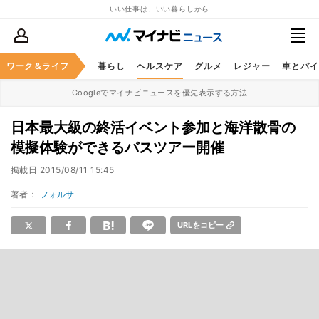
いい仕事は、いい暮らしから
ジネススキル
ワーク＆ライフ
マネー
暮らし
ヘルスケア
グルメ
レジャー
車とバイ
Googleでマイナビニュースを優先表示する方法
日本最大級の終活イベント参加と海洋散骨の
模擬体験ができるバスツアー開催
掲載日
2015/08/11 15:45
著者：
フォルサ
URLをコピー