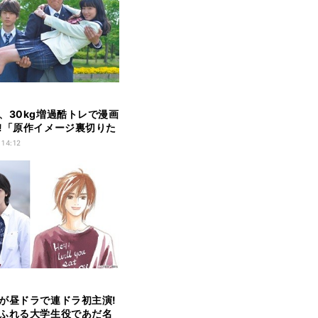
、30kg増過酷トレで漫画
!「原作イメージ裏切りた
 14:12
が昼ドラで連ドラ初主演!
ふれる大学生役であだ名