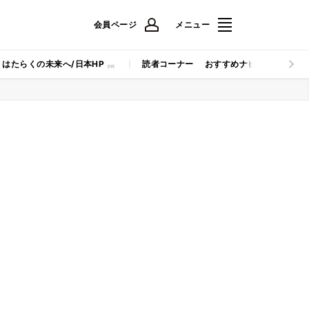
会員ページ
メニュー
はたらくの未来へ/日本HP
読者コーナー
おすすめナビ
マイナビB