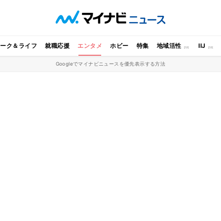
ワーク＆ライフ
就職応援
エンタメ
ホビー
特集
地域活性
IIJ
Googleでマイナビニュースを優先表示する方法