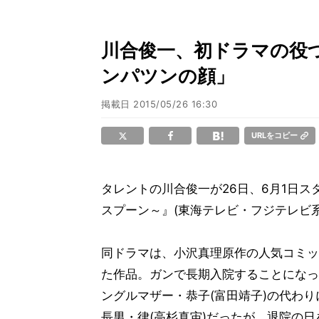
川合俊一、初ドラマの役づ
ンパツンの顔」
掲載日
2015/05/26 16:30
URLをコピー
タレントの川合俊一が26日、6月1日
スプーン～』(東海テレビ・フジテレビ系 
同ドラマは、小沢真理原作の人気コミッ
た作品。ガンで長期入院することになっ
ングルマザー・恭子(富田靖子)の代わ
長男・律(高杉真宙)だったが、退院の日