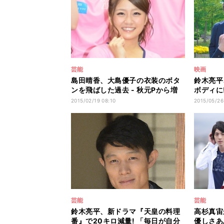
芸能
映画
島田晴香、大島優子の衣装のボタ
鈴木亮平
ンを飛ばした過去 - 秋元Pから増
ボディに
量指示も!?
くない」
2015/02/19 08:10
2015/05/26
芸能
芸能
鈴木亮平、新ドラマ『天皇の料理
高杉真宙
番』で20キロ減量! 「毎日が自分
優しさあ