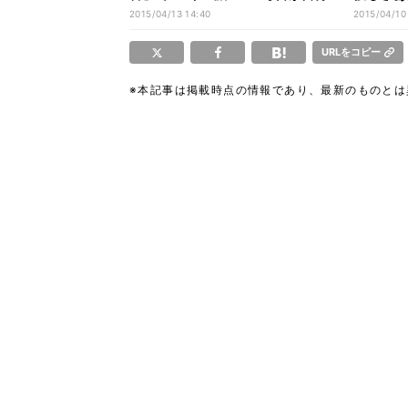
との戦い」
は"王子"
2015/04/13 14:40
2015/04/10
URLをコピー
※本記事は掲載時点の情報であり、最新のものと