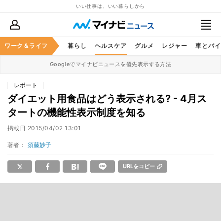
いい仕事は、いい暮らしから
ジネススキル
ワーク＆ライフ
マネー
暮らし
ヘルスケア
グルメ
レジャー
車とバイ
Googleでマイナビニュースを優先表示する方法
レポート
ダイエット用食品はどう表示される? - 4月ス
タートの機能性表示制度を知る
掲載日
2015/04/02 13:01
著者：
須藤妙子
URLをコピー