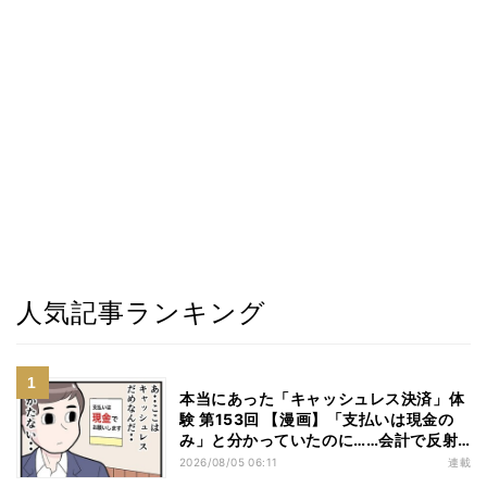
人気記事ランキング
本当にあった「キャッシュレス決済」体
験 第153回 【漫画】「支払いは現金の
み」と分かっていたのに……会計で反射
的に出してしまったものは
2026/08/05 06:11
連載