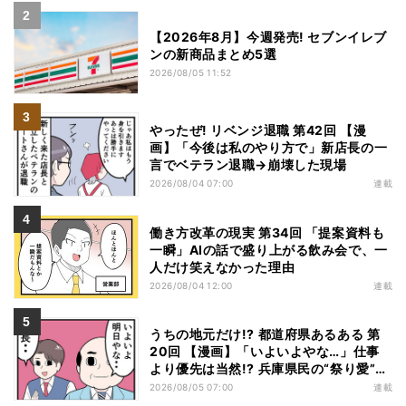
【2026年8月】今週発売! セブンイレブ
ンの新商品まとめ5選
2026/08/05 11:52
やったぜ! リベンジ退職 第42回 【漫
画】「今後は私のやり方で」新店長の一
言でベテラン退職→崩壊した現場
2026/08/04 07:00
連載
働き方改革の現実 第34回 「提案資料も
一瞬」AIの話で盛り上がる飲み会で、一
人だけ笑えなかった理由
2026/08/04 12:00
連載
うちの地元だけ!? 都道府県あるある 第
20回 【漫画】「いよいよやな…」仕事
より優先は当然!? 兵庫県民の“祭り愛”が
熱すぎた
2026/08/05 07:00
連載