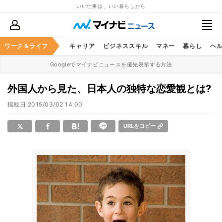
いい仕事は、いい暮らしから
ワーク＆ライフ
キャリア
ビジネススキル
マネー
暮らし
ヘ
Googleでマイナビニュースを優先表示する方法
外国人から見た、日本人の独特な恋愛観とは?
掲載日
2015/03/02 14:00
URLをコピー