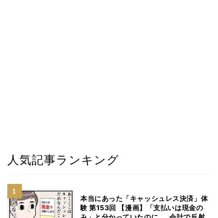
人気記事ランキング
本当にあった「キャッシュレス決済」体
験 第153回 【漫画】「支払いは現金の
み」と分かっていたのに……会計で反射