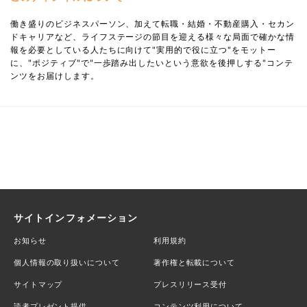
働き盛りのビジネスパーソン、加えて転職・結婚・不動産購入・セカン
ドキャリアなど、ライフステージの節目を迎える様々な局面で確かな情
報を必要としている人たちに向けて"実用的で役に立つ"をモットー
に、"ポジティブ"で"一歩踏み出したいという意欲を後押しする"コンテ
ンツをお届けします。
サイトインフォメーション
お知らせ
利用規約
個人情報の取り扱いについて
著作権と転載について
サイトマップ
プレスリリース受付
読者プレゼント提供
コンテンツ利用について