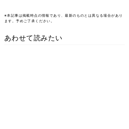
※本記事は掲載時点の情報であり、最新のものとは異なる場合があり
ます。予めご了承ください。
あわせて読みたい