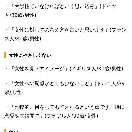
・「大黒柱でいなければという思い込み」(ドイツ
人/39歳/男性)
・「女性に対しての考え方が古いと思います」(フラン
ス人/30歳/男性)
女性にやさしくない
・「女性を見下すイメージ」(イギリス人/30歳/男性)
・「女性への配慮がとても少ないこと」(トルコ人/39
歳/男性)
・「比較的、何をしても許されるという点です。特に
恋愛や夫婦間で」(ブラジル人/30歳/女性)