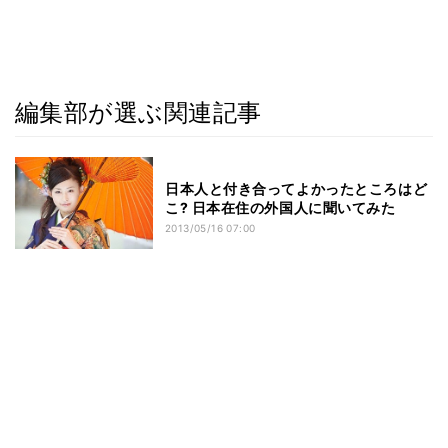
編集部が選ぶ関連記事
日本人と付き合ってよかったところはど
こ? 日本在住の外国人に聞いてみた
2013/05/16 07:00