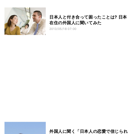
日本人と付き合って困ったことは? 日本
在住の外国人に聞いてみた
2013/05/18 07:00
外国人に聞く「日本人の恋愛で信じられ