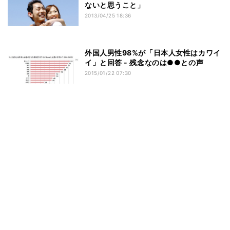
ないと思うこと」
2013/04/25 18:36
外国人男性98%が「日本人女性はカワイ
イ」と回答 - 残念なのは●●との声
2015/01/22 07:30