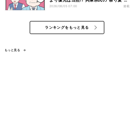
熱すぎた
2026/08/05 07:00
連載
ランキングをもっと見る
もっと見る