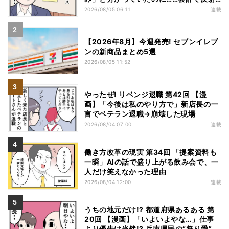
的に出してしまったものは
2026/08/05 06:11
連載
【2026年8月】今週発売! セブンイレブ
ンの新商品まとめ5選
2026/08/05 11:52
やったぜ! リベンジ退職 第42回 【漫
画】「今後は私のやり方で」新店長の一
言でベテラン退職→崩壊した現場
2026/08/04 07:00
連載
働き方改革の現実 第34回 「提案資料も
一瞬」AIの話で盛り上がる飲み会で、一
人だけ笑えなかった理由
2026/08/04 12:00
連載
うちの地元だけ!? 都道府県あるある 第
20回 【漫画】「いよいよやな…」仕事
より優先は当然!? 兵庫県民の“祭り愛”が