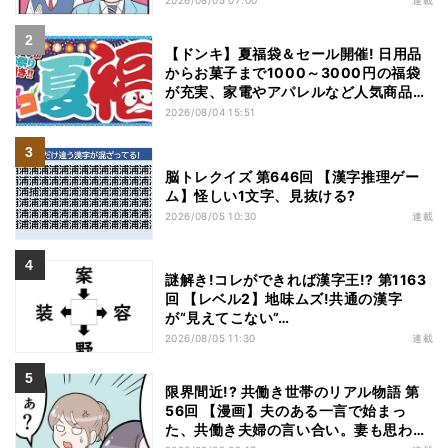
【ドンキ】夏福袋＆セール開催! 日用品
からお菓子まで1000～3000円の福袋
が充実、家電やアパレルなど人気商品も
特価
2026/08/04 15:51
脳トレクイズ 第646回 【漢字推理ゲー
ム】怪しい1文字、見抜ける?
2026/08/05 10:30
連載
謎解き!コレができれば漢字王!? 第1163
回 【レベル2】地味ムズ!共通の漢字
が“見えてこない”…
2026/08/05 11:30
連載
限界間近!? 共働き世帯のリアル物語 第
56回 【漫画】夫のある一言で始まっ
た、共働き夫婦の言い合い。妻も思わ