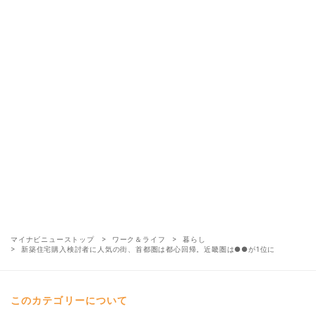
マイナビニューストップ
ワーク＆ライフ
暮らし
新築住宅購入検討者に人気の街、首都圏は都心回帰。近畿圏は●●が1位に
このカテゴリーについて