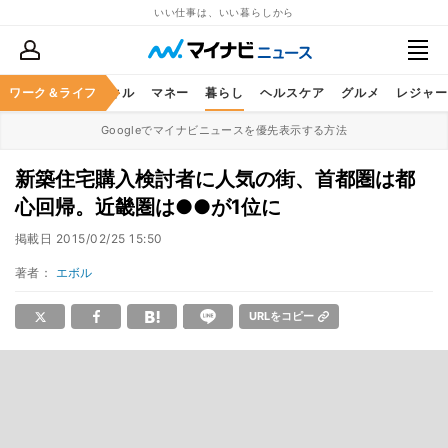
いい仕事は、いい暮らしから
ャリア
ワーク＆ライフ
ビジネススキル
マネー
暮らし
ヘルスケア
グルメ
レジャー
Googleでマイナビニュースを優先表示する方法
新築住宅購入検討者に人気の街、首都圏は都
心回帰。近畿圏は●●が1位に
掲載日
2015/02/25 15:50
著者：
エボル
URLをコピー