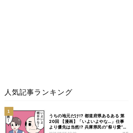
人気記事ランキング
うちの地元だけ!? 都道府県あるある 第
20回 【漫画】「いよいよやな…」仕事
より優先は当然!? 兵庫県民の“祭り愛”が
熱すぎた
2026/08/05 07:00
連載