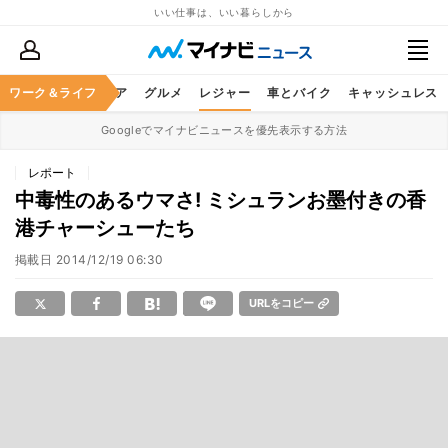
いい仕事は、いい暮らしから
暮らし
ワーク＆ライフ
ヘルスケア
グルメ
レジャー
車とバイク
キャッシュレス
Googleでマイナビニュースを優先表示する方法
レポート
中毒性のあるウマさ! ミシュランお墨付きの香
港チャーシューたち
掲載日
2014/12/19 06:30
URLをコピー