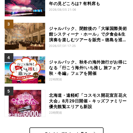
年の見どころは? 有料席も
2026/08/05 21:06
ジャルパック、閉館後の「大塚国際美術
館システィーナ・ホール」で夕食会&生
演奏を楽しむツアーを販売 – 徳島を巡る
5つのコース
2026/07/31 17:25
ジャルパック、秋冬の海外旅行がお得に
なる「行こう海外!いち推し 旅フェア
秋・冬編」フェアを開催
22時間前
北海道・遠軽町「コスモス開花宣言花火
大会」8月29日開催 - キッズファミリー
優先観覧エリアも新設
23時間前