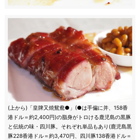
(上から)「皇牌又焼鴛鴦●」(●は手偏に并、158香
港ドル＝約2,400円)の脂身がトロける鹿児島の黒豚
と伝統の味・四川豚。それぞれ単品もあり(鹿児島黒
豚228香港ドル＝約3,470円、四川豚138香港ドル＝