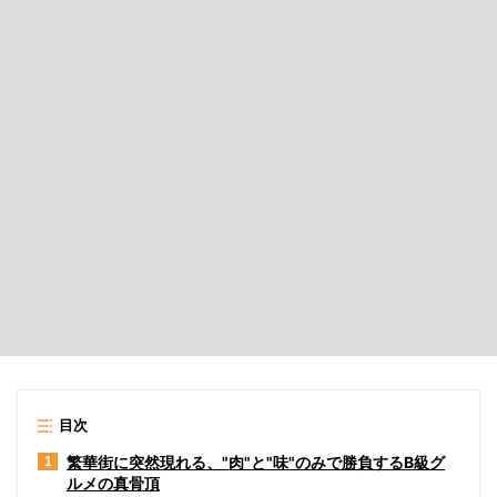
目次
繁華街に突然現れる、"肉"と"味"のみで勝負するB級グ
1
ルメの真骨頂