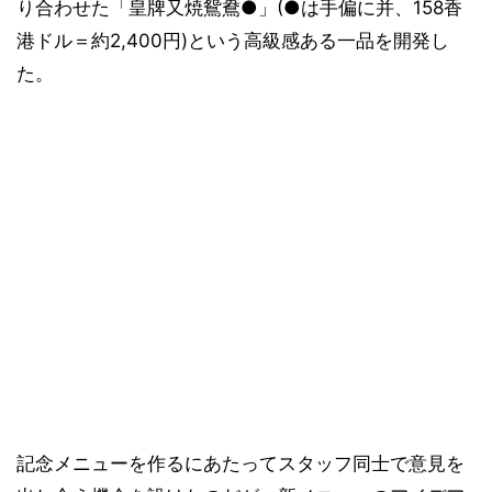
り合わせた「皇牌又焼鴛鴦●」(●は手偏に并、158香
港ドル＝約2,400円)という高級感ある一品を開発し
た。
記念メニューを作るにあたってスタッフ同士で意見を