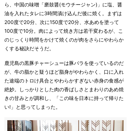
ら、中国の味噌「磨鼓醤(モウチージャン)」に塩、醤
油を入れたタレに3時間漬け込んだ後に焼く。まずは
200度で20分、次に150度で20分、水あめを塗って
100度で10分。肉によって焼き方は若干変わるが、こ
のじっくり時間をかけて焼くのが肉をさらにやわらか
くする秘訣だそうだ。
鹿児島の黒豚チャーシューは豚バラを使っているのだ
が、牛の脂かと疑うほど脂身がやわらかく、口に入れ
た途端のトロけ具合とやわらかすぎない赤身の食感が
絶妙。しっかりとした肉の香ばしさとまわりのあめ焼
きの甘みとが調和し、「この味を日本に持って帰りた
い!」と思ってしまった。