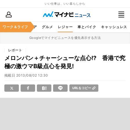
いい仕事は、いい暮らしから
暮らし
ワーク＆ライフ
ヘルスケア
グルメ
レジャー
車とバイク
キャッシュレス
Googleでマイナビニュースを優先表示する方法
レポート
メロンパン＋チャーシューな点心!? 香港で究
極の激ウマB級点心を発見!
掲載日
2013/08/02 12:30
URLをコピー