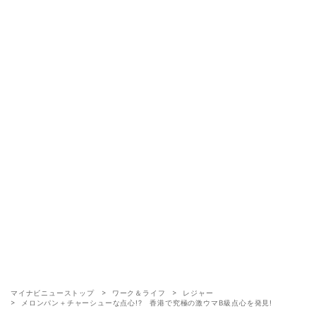
マイナビニューストップ
ワーク＆ライフ
レジャー
メロンパン＋チャーシューな点心!? 香港で究極の激ウマB級点心を発見!