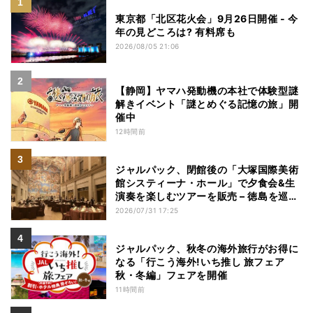
東京都「北区花火会」9月26日開催 - 今
年の見どころは? 有料席も
2026/08/05 21:06
【静岡】ヤマハ発動機の本社で体験型謎
解きイベント「謎とめぐる記憶の旅」開
催中
12時間前
ジャルパック、閉館後の「大塚国際美術
館システィーナ・ホール」で夕食会&生
演奏を楽しむツアーを販売 – 徳島を巡る
5つのコース
2026/07/31 17:25
ジャルパック、秋冬の海外旅行がお得に
なる「行こう海外!いち推し 旅フェア
秋・冬編」フェアを開催
11時間前