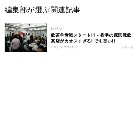
編集部が選ぶ関連記事
レジャー
飲茶争奪戦スタート!? - 香港の庶民派飲
茶店がカオスすぎる! でも旨い!!
2013/04/23 11:00
レポート