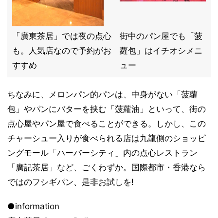
「廣東茶居」では夜の点心
街中のパン屋でも「菠
も。人気店なので予約がお
蘿包」はイチオシメニ
すすめ
ュー
ちなみに、メロンパン的パンは、中身がない「菠蘿
包」やパンにバターを挟む「菠蘿油」といって、街の
点心屋やパン屋で食べることができる。しかし、この
チャーシュー入りが食べられる店は九龍側のショッピ
ングモール「ハーバーシティ」内の点心レストラン
「廣記茶居」など、ごくわずか。国際都市・香港なら
ではのフシギパン、是非お試しを!
●information