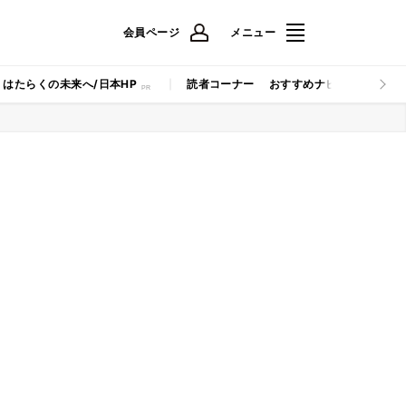
会員ページ
メニュー
はたらくの未来へ/日本HP
読者コーナー
おすすめナビ
マイナビB