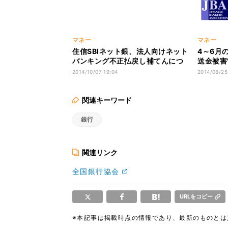
マネー
マネー
住信SBIネット銀、法人向けネット
4～6月
バンキング不正払戻し補てんにつ
送金被害
いて発表
年比で約
2014/10/07 19:04
2014/08/25
関連キーワード
銀行
関連リンク
全国銀行協会
URLをコピー
※本記事は掲載時点の情報であり、最新のものと