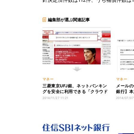
針決定済件数は112件、うち補償件数は1
編集部が選ぶ関連記事
マネー
マネー
三菱東京UFJ銀、ネットバンキン
メールの
グを安全に利用できる「クラウド
銀行】本
ダイレクト」
ッシング
2014/11/27 11:21
2014/07/07