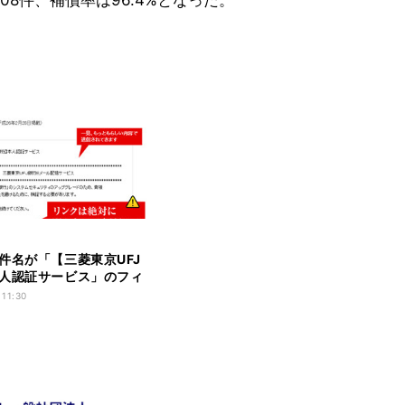
08件、補償率は96.4%となった。
件名が「【三菱東京UFJ
人認証サービス」のフィ
にも注意!
 11:30