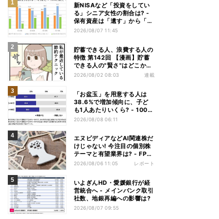
新NISAなど「投資をしてい
る」シニア女性の割合は? -
保有資産は「遺す」から「使
い切る」へ価値観がシフトか
2026/08/07 11:45
貯蓄できる人、浪費する人の
特徴 第142回 【漫画】貯蓄
できる人の"賢さ"はどこか
ら? スーパーでの意外な習慣
2026/08/02 08:03
連載
「お盆玉」を用意する人は
38.6%で増加傾向に、子ど
も1人あたりいくら? - 1000
人調査
2026/08/08 06:11
エヌビディアなどAI関連株だ
けじゃない! 今注目の個別株
テーマと有望業界は? - FP解
説
2026/08/06 11:05
レポート
いよぎんHD・愛媛銀行が経
営統合へ - メインバンク取引
社数、地銀再編への影響は?
2026/08/07 09:55