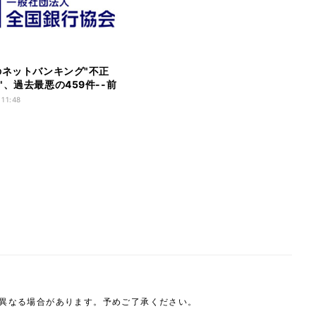
のネットバンキング"不正
"、過去最悪の459件--前
3倍に
 11:48
は異なる場合があります。予めご了承ください。