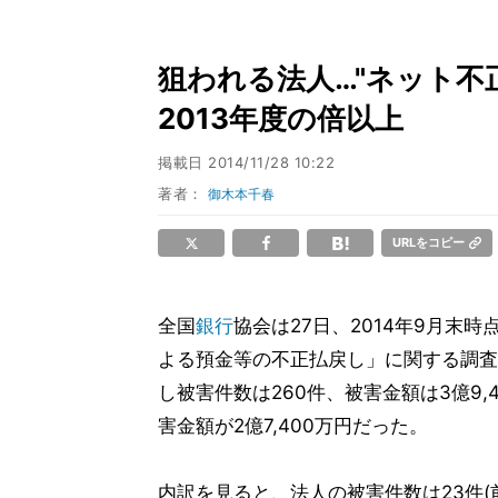
狙われる法人…"ネット不
2013年度の倍以上
掲載日
2014/11/28 10:22
著者：
御木本千春
URLをコピー
全国
銀行
協会は27日、2014年9月末
よる預金等の不正払戻し」に関する調査
し被害件数は260件、被害金額は3億9,
害金額が2億7,400万円だった。
内訳を見ると、法人の被害件数は23件(前年