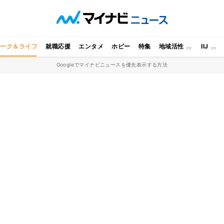
ワーク＆ライフ
就職応援
エンタメ
ホビー
特集
地域活性
IIJ
Googleでマイナビニュースを優先表示する方法