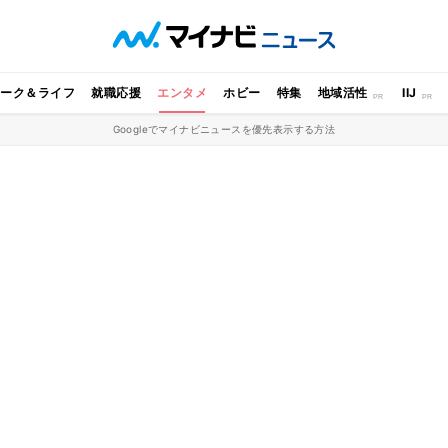
ワーク＆ライフ
就職応援
エンタメ
ホビー
特集
地域活性
IIJ
Googleでマイナビニュースを優先表示する方法