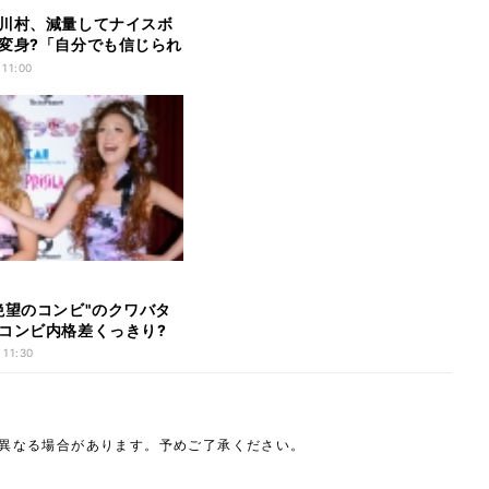
川村、減量してナイスボ
変身?「自分でも信じられ
 11:00
絶望のコンビ"のクワバタ
コンビ内格差くっきり?
 11:30
は異なる場合があります。予めご了承ください。