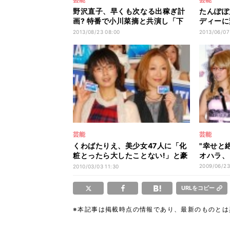
野沢直子、早くも次なる出稼ぎ計
たんぽぽ
画? 特番で小川菜摘と共演し「下
ディーに
ネタ系OK」
ない!」
2013/08/23 08:00
2013/06/07
芸能
芸能
くわばたりえ、美少女47人に「化
"幸せと
粧とったら大したことない!」と豪
オハラ、
語
2009/06/23
2010/03/03 11:30
URLをコピー
※本記事は掲載時点の情報であり、最新のものと