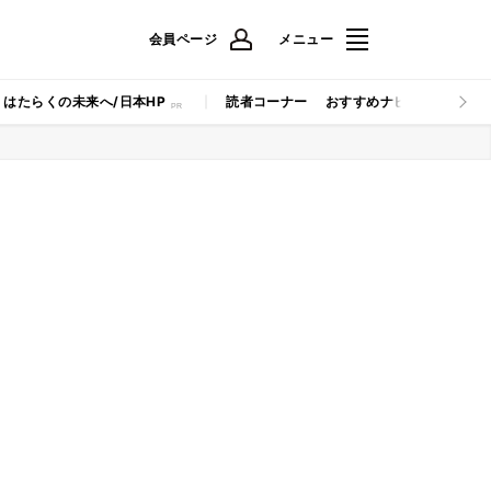
会員ページ
メニュー
はたらくの未来へ/日本HP
読者コーナー
おすすめナビ
マイナビB