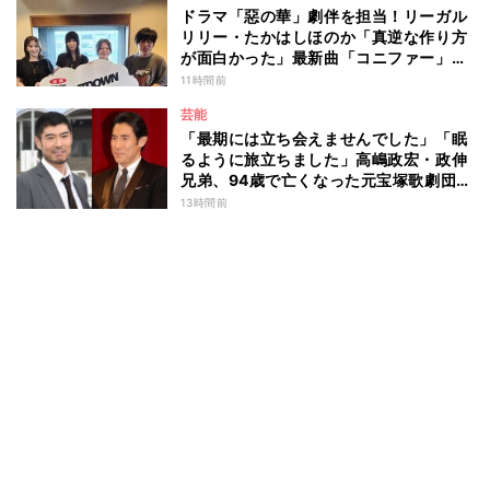
ドラマ「惡の華」劇伴を担当！リーガル
リリー・たかはしほのか「真逆な作り方
が面白かった」最新曲「コニファー」制
作秘話も
11時間前
芸能
「最期には立ち会えませんでした」「眠
るように旅立ちました」高嶋政宏・政伸
兄弟、94歳で亡くなった元宝塚歌劇団ト
ップスターの母・寿美花代を追悼 ここ
13時間前
数年は誤嚥性肺炎で入退院を繰り返して
いた