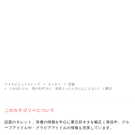
マイナビニューストップ
エンタメ
芸能
くわばたりえ、美少女47人に「化粧とったら大したことない!」と豪語
このカテゴリーについて
話題のタレント、俳優の情報を中心に要注目ネタを幅広く発信中。グル
ープアイドルや・グラビアアイドルの情報も充実しています。