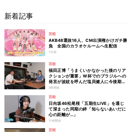
新着記事
芸能
AKB48選抜16人、CM出演権かけガチ勝
負 全国のカラオケルームへ生配信
7分前
芸能
福田正博「うまくいかなかった後のリア
クションが重要」W杯でのブラジルへの
発言が波紋を呼んだ塩貝健人に今後期待
することは？
3時間前
芸能
日向坂46松尾桜「五期生LIVE」を通じ
て深まった同期の絆「知らないあいだに
心の距離が…」
11時間前
芸能