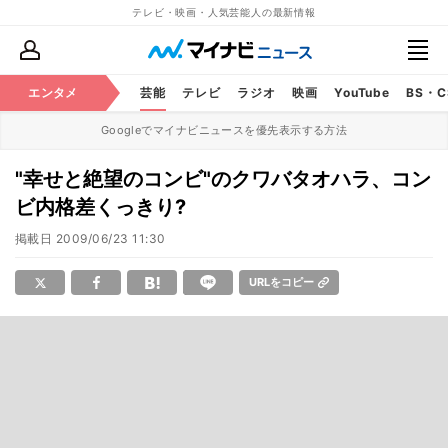
テレビ・映画・人気芸能人の最新情報
エンタメ
芸能
テレビ
ラジオ
映画
YouTube
BS・
Googleでマイナビニュースを優先表示する方法
"幸せと絶望のコンビ"のクワバタオハラ、コン
ビ内格差くっきり?
掲載日
2009/06/23 11:30
URLをコピー