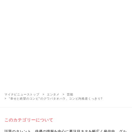
マイナビニューストップ
エンタメ
芸能
"幸せと絶望のコンビ"のクワバタオハラ、コンビ内格差くっきり?
このカテゴリーについて
話題のタレント、俳優の情報を中心に要注目ネタを幅広く発信中。グル