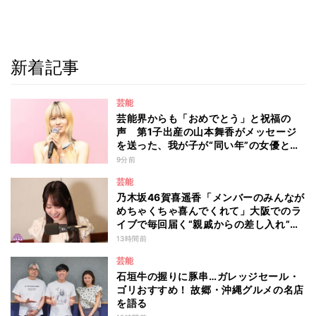
新着記事
芸能
芸能界からも「おめでとう」と祝福の
声 第1子出産の山本舞香がメッセージ
を送った、我が子が“同い年”の女優と
は 今月1日には2年在籍した所属事務所
9分前
からの退所を報告「自分の進むべき道を
芸能
改めて考えながら…」
乃木坂46賀喜遥香「メンバーのみんなが
めちゃくちゃ喜んでくれて」大阪でのラ
イブで毎回届く“親戚からの差し入れ”と
は？
13時間前
芸能
石垣牛の握りに豚串…ガレッジセール・
ゴリおすすめ！ 故郷・沖縄グルメの名店
を語る