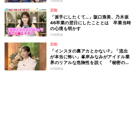
15時間前
芸能
「派手にしたくて…」阪口珠美、乃木坂
46卒業の翌日にしたこととは 卒業当時
の心境も明かす
15時間前
芸能
「インスタの裏アカとかない?」「流出
が本当に怖い」峯岸みなみがアイドル業
界のリアルな危険性を説く 『秘密のマ
マ園』特別編
22時間前