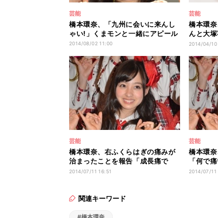
芸能
芸能
橋本環奈、「九州に会いに来んし
橋本環奈
ゃい!」くまモンと一緒にアピール
んと大塚
意欲
2014/08/02 11:00
2014/04/10
芸能
芸能
橋本環奈、右ふくらはぎの痛みが
橋本環奈
治まったことを報告「成長痛で
「何で痛
す」
に心配の
2014/07/11 16:51
2014/07/11
関連キーワード
#橋本環奈