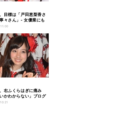
、目標は「戸田恵梨香さ
寧々さん」- 女優業にも
 11:00
、右ふくらはぎに痛み
いかわからない」ブログ
声も
 10:21