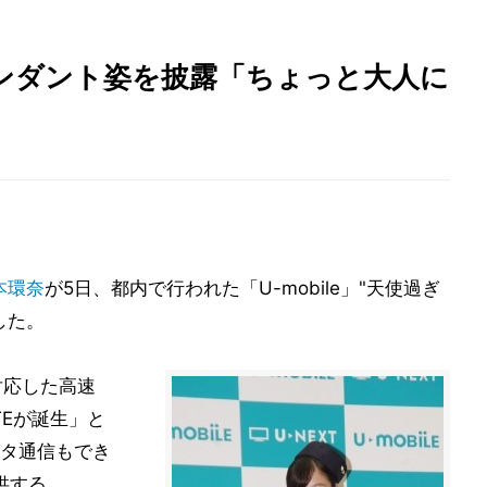
ンダント姿を披露「ちょっと大人に
本環奈
が5日、都内で行われた「U-mobile」"天使過ぎ
した。
に対応した高速
TEが誕生」と
タ通信もでき
供する。