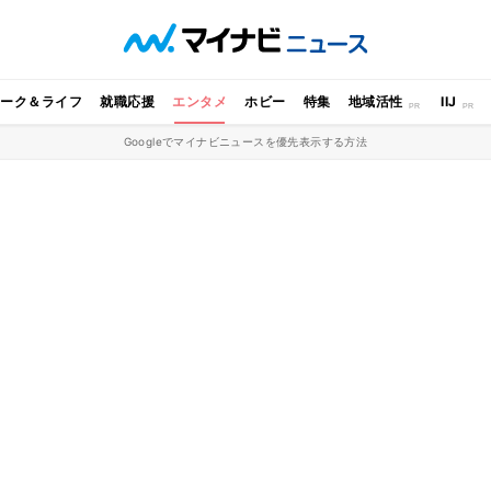
ワーク＆ライフ
就職応援
エンタメ
ホビー
特集
地域活性
IIJ
Googleでマイナビニュースを優先表示する方法