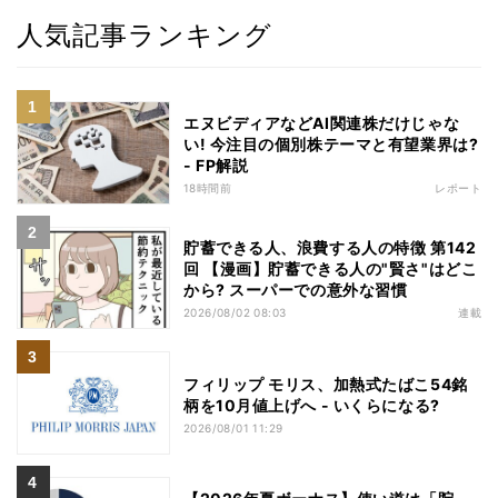
人気記事ランキング
エヌビディアなどAI関連株だけじゃな
い! 今注目の個別株テーマと有望業界は?
- FP解説
18時間前
レポート
貯蓄できる人、浪費する人の特徴 第142
回 【漫画】貯蓄できる人の"賢さ"はどこ
から? スーパーでの意外な習慣
2026/08/02 08:03
連載
フィリップ モリス、加熱式たばこ54銘
柄を10月値上げへ - いくらになる?
2026/08/01 11:29