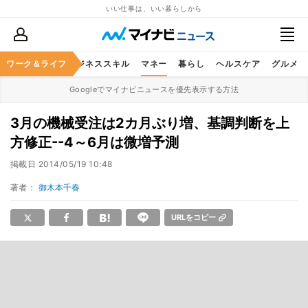
いい仕事は、いい暮らしから
ワーク＆ライフ
キャリア
ビジネススキル
マネー
暮らし
ヘルスケア
グルメ
Googleでマイナビニュースを優先表示する方法
3月の機械受注は2カ月ぶり増、基調判断を上
方修正--4～6月は微増予測
掲載日
2014/05/19 10:48
著者：
御木本千春
URLをコピー