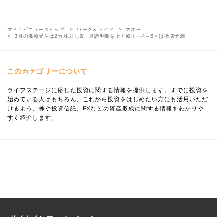
マイナビニューストップ
ワーク＆ライフ
マネー
3月の機械受注は2カ月ぶり増、基調判断を上方修正--4～6月は微増予測
このカテゴリーについて
ライフステージに応じた投資に関する情報を提供します。すでに投資を
始めている人はもちろん、これから投資をはじめたい方にも活用いただ
けるよう、株や投資信託、FXなどの資産形成に関する情報をわかりや
すく紹介します。