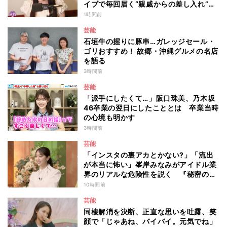
イブで毎回届く“親戚からの差し入れ”と
は？
1時間前
芸能
石垣牛の握りに豚串…ガレッジセール・
ゴリおすすめ！ 故郷・沖縄グルメの名店
を語る
3時間前
芸能
「派手にしたくて…」阪口珠美、乃木坂
46卒業の翌日にしたこととは 卒業当時
の心境も明かす
3時間前
芸能
「インスタの裏アカとかない?」「流出
が本当に怖い」峯岸みなみがアイドル業
界のリアルな危険性を説く 『秘密のマ
マ園』特別編
10時間前
芸能
同棲解消を決断、正直な思いを吐露、笑
顔で「じゃあね、バイバイ。元気でね」