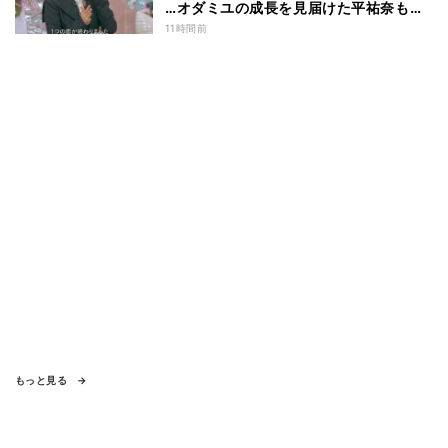
…オダミユの成長を見届けた平祐奈も思
わず涙 『ガールオアレディ3』
11時間前
もっと見る