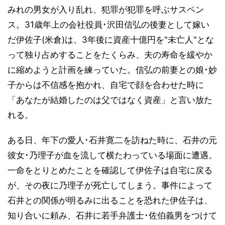
みれの男女が入り乱れ、犯罪が犯罪を呼ぶサスペン
ス。31歳年上の会社役員･沢田信弘の後妻として嫁い
だ伊佐子(米倉)は、3年後に資産十億円を"未亡人"とな
って独り占めすることをたくらみ、夫の寿命を緩やか
に縮めようと計画を練っていた。信弘の前妻との娘･妙
子からは不信感を抱かれ、自宅で顔を合わせた時に
「あなたが結婚したのは父ではなく資産」と言い放た
れる。
ある日、年下の愛人･石井寛二を訪ねた時に、石井の元
彼女･乃理子が血を流して横たわっている場面に遭遇。
一命をとりとめたことを確認して伊佐子は自宅に戻る
が、その夜に乃理子が死亡してしまう。事件によって
石井との関係が明るみに出ることを恐れた伊佐子は、
知り合いに頼み、石井に若手弁護士･佐伯義男をつけて