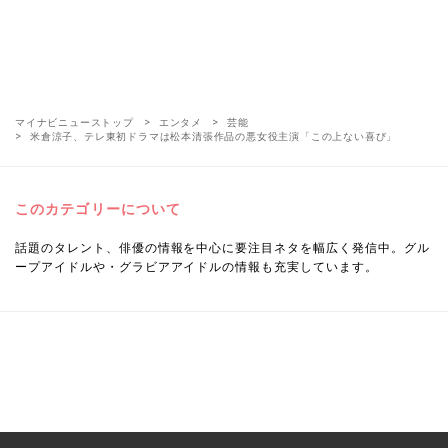
マイナビニューストップ
エンタメ
芸能
米倉涼子、テレ東初ドラマは松本清張作品の悪女役主演「この上ない喜び」
このカテゴリーについて
話題のタレント、俳優の情報を中心に要注目ネタを幅広く発信中。グル
ープアイドルや・グラビアアイドルの情報も充実しています。