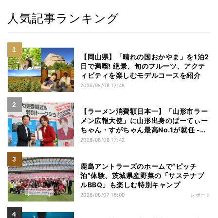
人気記事ランキング
【岡山県】「晴れの国おかやま」を1泊2
日で満喫! 絶景、旬のフルーツ、アクテ
ィビティを楽しむモデルコースを紹介
2026/08/08 17:48
【ラーメン消費額日本一】「山形市ラー
メン広報大使」に山形出身のぱーてぃー
ちゃん・すがちゃん最高No.1が就任 -
「山ラー」の魅力を発信へ
2026/08/08 17:42
鹿島アントラーズのホームで“ピッチ
泊”体験、茨城県産野菜の「サステナブ
ルBBQ」も楽しむ特別キャンプ
2026/08/07 15:00
レポート