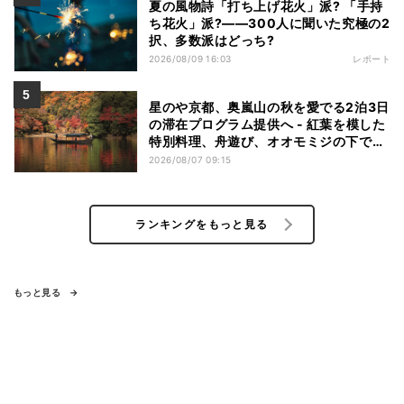
夏の風物詩「打ち上げ花火」派? 「手持
ち花火」派?――300人に聞いた究極の2
択、多数派はどっち?
2026/08/09 16:03
レポート
星のや京都、奥嵐山の秋を愛でる2泊3日
の滞在プログラム提供へ - 紅葉を模した
特別料理、舟遊び、オオモミジの下でお
こなう深呼吸など
2026/08/07 09:15
ランキングをもっと見る
もっと見る