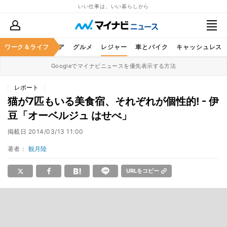
いい仕事は、いい暮らしから
暮らし
ワーク＆ライフ
ヘルスケア
グルメ
レジャー
車とバイク
キャッシュレス
Googleでマイナビニュースを優先表示する方法
レポート
猫が7匹もいる美食宿、それぞれが個性的! - 伊
豆「オーベルジュ はせべ」
掲載日
2014/03/13 11:00
著者：
観月陸
URLをコピー