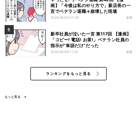
画】「今後は私のやり方で」新店長の一
言でベテラン退職→崩壊した現場
2026/08/04 07:00
連載
新卒社員が泣いた一言 第117回 【漫画】
「コピー! 電話! お茶!」ベテラン社員の
指示が“単語だけ”だった
2026/08/06 11:00
連載
ランキングをもっと見る
もっと見る