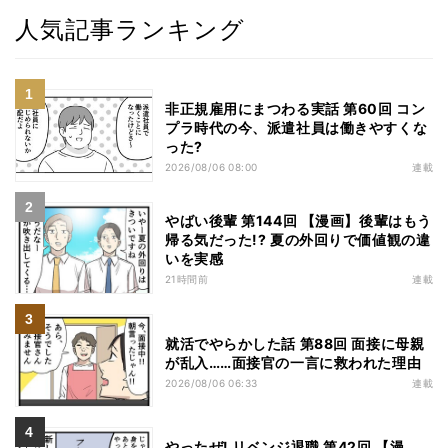
人気記事ランキング
非正規雇用にまつわる実話 第60回 コン
プラ時代の今、派遣社員は働きやすくな
った?
2026/08/06 08:00
連載
やばい後輩 第144回 【漫画】後輩はもう
帰る気だった!? 夏の外回りで価値観の違
いを実感
21時間前
連載
就活でやらかした話 第88回 面接に母親
が乱入……面接官の一言に救われた理由
2026/08/06 06:33
連載
やったぜ! リベンジ退職 第42回 【漫