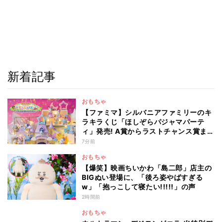
新着記事
おもちゃ
【ファミマ】シルバニアファミリーのキ
ラキラくじ「ほしぞらパジャマパーテ
ィ」発売! A賞からラストチャンス賞まで
を一覧で紹介
7分前
おもちゃ
【爆笑】映画ちいかわ「島二郎」店主の
BIGぬい登場に、「後ろ姿やばすぎる
w」「抱っこして寝たい!!!!!」の声
2時間前
おもちゃ