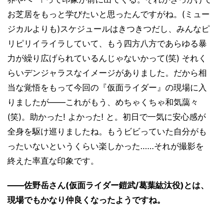
お芝居をもっと学びたいと思ったんですがね。(ミュー
ジカルよりも)スケジュールはきつきつだし、みんなピ
リピリイライラしていて、もう四方八方であらゆる暴
力が繰り広げられているんじゃないかって(笑) それく
らいデンジャラスなイメージがありました。だから相
当な覚悟をもって今回の『仮面ライダー』の現場に入
りましたが――これがもう、めちゃくちゃ和気藹々
(笑)。助かった! よかった! と。初日で一気に安心感が
全身を駆け巡りましたね。もうビビっていた自分がも
ったいないというくらい楽しかった……それが撮影を
終えた率直な印象です。
――佐野岳さん(仮面ライダー鎧武/葛葉紘汰役)とは、
現場でもかなり仲良くなったようですね。