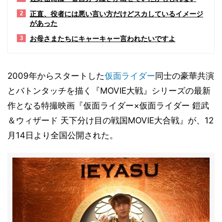
正直、役者には悪い言い方だけどスカしているイメージ
2
があった
お母さまたちにキャーキャー言われたいですよ
3
2009年からスタートした
仮面ライダー
同士の豪華共演
とバトンタッチを描く『MOVIE大戦』シリーズの最新
作となる特撮映画『仮面ライダー×仮面ライダー 鎧武
＆ウィザード 天下分け目の戦国MOVIE大合戦』が、12
月14日より全国公開された。