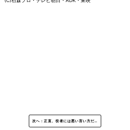
(C)石森プロ・テレビ朝日・ADK・東映
次へ：正直、役者には悪い言い方だ…