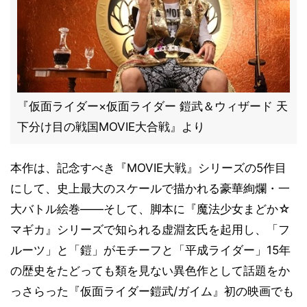
『仮面ライダー×仮面ライダー 鎧武＆ウィザード 天
下分け目の戦国MOVIE大合戦』より
本作は、記念すべき『MOVIE大戦』シリーズの5作目
にして、史上最大のスケールで描かれる豪華絢爛・一
大バトル絵巻――そして、脚本に『魔法少女まどか☆
マギカ』シリーズで知られる虚淵玄氏を起用し、「フ
ルーツ」と「鎧」がモチーフと「平成ライダー」15年
の歴史をたどっても類を見ない異色作として話題をか
っさらった『仮面ライダー鎧武/ガイム』初の映画でも