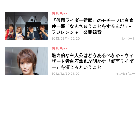
おもちゃ
『仮面ライダー鎧武』のモチーフに白倉
伸一郎「なんちゅうことをするんだ」-
ラジレンジャー公開録音
2013/09/14 22:20
レポート
おもちゃ
魅力的な主人公はどうあるべきか - ウィ
ザード役白石隼也が明かす『仮面ライダ
ー』を演じるということ
2012/12/30 21:00
インタビュー