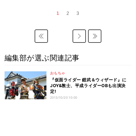
1
2
3
編集部が選ぶ関連記事
おもちゃ
『仮面ライダー 鎧武＆ウィザード』に
JOY&敦士、平成ライダーOBも出演決
定!
2013/10/20 10:00