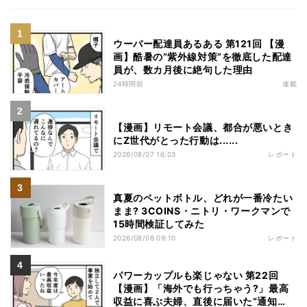
ウーバー配達員あるある 第121回 【漫
画】酷暑の“紫外線対策”を徹底した配達
員が、数カ月後に絶句した理由
24時間前
連載
【漫画】リモート会議、都合が悪いとき
にZ世代がとった行動は......
2026/08/07 16:03
レポート
真夏のペットボトル、どれが一番冷たい
まま? 3COINS・ニトリ・ワークマンで
15時間検証してみた
2026/08/08 09:10
レポート
パワーカップルも楽じゃない 第22回
【漫画】「海外でも行っちゃう?」最高
収益に喜ぶ夫婦、直後に届いた“通知