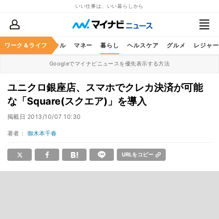
いい仕事は、いい暮らしから
ャリア
ワーク＆ライフ
ビジネススキル
マネー
暮らし
ヘルスケア
グルメ
レジャー
Googleでマイナビニュースを優先表示する方法
ユニクロ銀座店、スマホでクレカ決済が可能
な「Square(スクエア)」を導入
掲載日
2013/10/07 10:30
著者：
御木本千春
URLをコピー