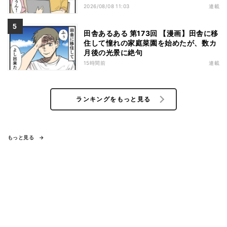
書”で現実に戻された
2026/08/08 11:03
連載
田舎あるある 第173回 【漫画】田舎に移
住して憧れの家庭菜園を始めたが、数カ
月後の光景に絶句
15時間前
連載
ランキングをもっと見る
もっと見る