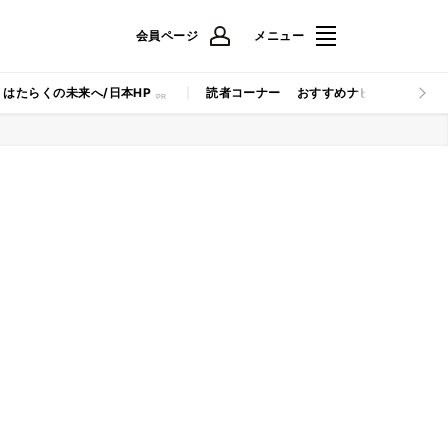
会員ページ
メニュー
はたらくの未来へ/日本HP
読者コーナー
おすすめナビ
マイナビB