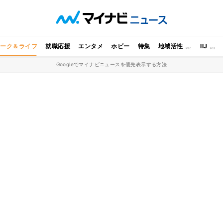
ワーク＆ライフ
就職応援
エンタメ
ホビー
特集
地域活性
IIJ
Googleでマイナビニュースを優先表示する方法