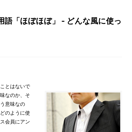
語「ほぼほぼ」 - どんな風に使っ
ことはないで
味なのか、そ
う意味なの
どのように使
ス会員にアン