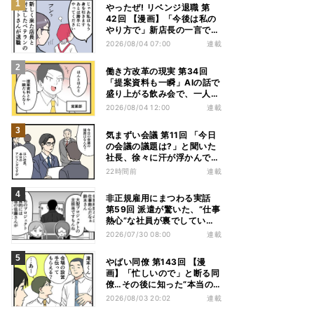
やったぜ! リベンジ退職 第
42回 【漫画】「今後は私の
やり方で」新店長の一言でベ
テラン退職→崩壊した現場
2026/08/04 07:00
連載
働き方改革の現実 第34回
「提案資料も一瞬」AIの話で
盛り上がる飲み会で、一人だ
け笑えなかった理由
2026/08/04 12:00
連載
気まずい会議 第11回 「今日
の会議の議題は?」と聞いた
社長、徐々に汗が浮かんでき
た
22時間前
連載
非正規雇用にまつわる実話
第59回 派遣が驚いた、“仕事
熱心”な社員が裏でしていた
別の業務
2026/07/30 08:00
連載
やばい同僚 第143回 【漫
画】「忙しいので」と断る同
僚…その後に知った“本当の
理由”とは?
2026/08/03 20:02
連載