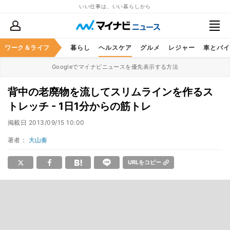
いい仕事は、いい暮らしから
ジネススキル
ワーク＆ライフ
マネー
暮らし
ヘルスケア
グルメ
レジャー
車とバイ
Googleでマイナビニュースを優先表示する方法
背中の老廃物を流してスリムラインを作るス
トレッチ - 1日1分からの筋トレ
掲載日
2013/09/15 10:00
著者：
大山奏
URLをコピー