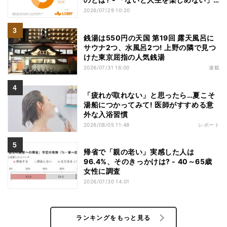
「人生の幸福度に直結する」「一度失え
2026/07/29 10:20
ばお金で買い戻すことが困難」
銭湯は550円の天国 第19回 露天風呂に
サウナ2つ、水風呂2つ! 上野の隣で見つ
けた東京屈指の人気銭湯
2026/07/31 16:00
連載
「疲れが取れない」と思ったら…夏こそ
湯船につかってみて! 医師がすすめる意
外な入浴習慣
2026/08/05 11:48
レポート
帰省で「親の老い」実感した人は
96.4%、そのきっかけは? - 40～65歳
女性に調査
2026/07/30 14:01
ランキングをもっと見る