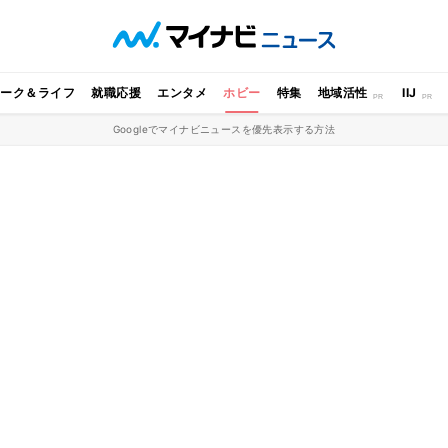
ワーク＆ライフ
就職応援
エンタメ
ホビー
特集
地域活性
IIJ
Googleでマイナビニュースを優先表示する方法