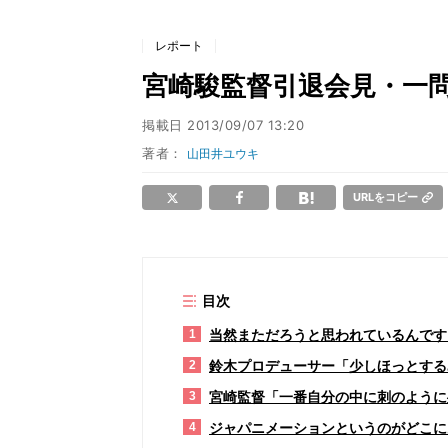
レポート
宮崎駿監督引退会見・一
掲載日
2013/09/07 13:20
著者：
山田井ユウキ
URLをコピー
目次
当然まただろうと思われているんです
1
鈴木プロデューサー「少しほっとする
2
宮崎監督「一番自分の中に刺のように
3
ジャパニメーションというのがどこに
4