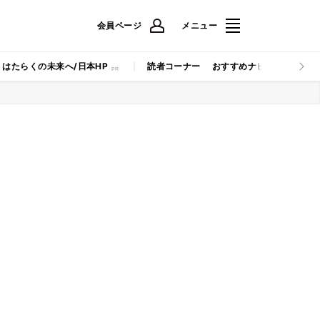
会員ページ
メニュー
はたらくの未来へ/日本HP
読者コーナー
おすすめナビ
マイナビB