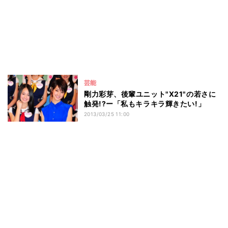
芸能
剛力彩芽、後輩ユニット"X21"の若さに
触発!?ー「私もキラキラ輝きたい!」
2013/03/25 11:00