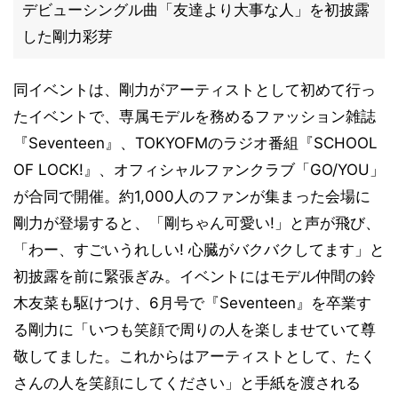
デビューシングル曲「友達より大事な人」を初披露
した剛力彩芽
同イベントは、剛力がアーティストとして初めて行っ
たイベントで、専属モデルを務めるファッション雑誌
『Seventeen』、TOKYOFMのラジオ番組『SCHOOL
OF LOCK!』、オフィシャルファンクラブ「GO/YOU」
が合同で開催。約1,000人のファンが集まった会場に
剛力が登場すると、「剛ちゃん可愛い!」と声が飛び、
「わー、すごいうれしい! 心臓がバクバクしてます」と
初披露を前に緊張ぎみ。イベントにはモデル仲間の鈴
木友菜も駆けつけ、6月号で『Seventeen』を卒業す
る剛力に「いつも笑顔で周りの人を楽しませていて尊
敬してました。これからはアーティストとして、たく
さんの人を笑顔にしてください」と手紙を渡される