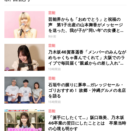
芸能
芸能界からも「おめでとう」と祝福の
声 第1子出産の山本舞香がメッセージ
を送った、我が子が“同い年”の女優と
は 今月1日には2年在籍した所属事務所
9分前
からの退所を報告「自分の進むべき道を
芸能
改めて考えながら…」
乃木坂46賀喜遥香「メンバーのみんなが
めちゃくちゃ喜んでくれて」大阪でのラ
イブで毎回届く“親戚からの差し入れ”と
は？
13時間前
芸能
石垣牛の握りに豚串…ガレッジセール・
ゴリおすすめ！ 故郷・沖縄グルメの名店
を語る
15時間前
芸能
「派手にしたくて…」阪口珠美、乃木坂
46卒業の翌日にしたこととは 卒業当時
の心境も明かす