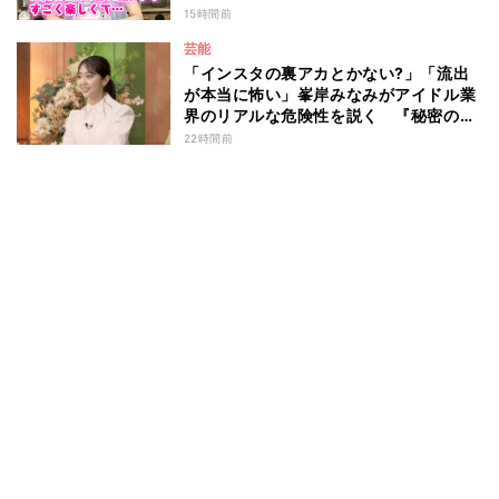
15時間前
芸能
「インスタの裏アカとかない?」「流出
が本当に怖い」峯岸みなみがアイドル業
界のリアルな危険性を説く 『秘密のマ
マ園』特別編
22時間前