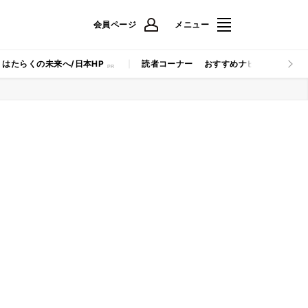
会員ページ
メニュー
はたらくの未来へ/日本HP
読者コーナー
おすすめナビ
マイナビB