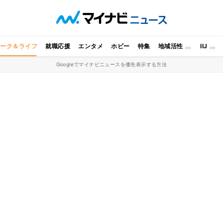
ワーク＆ライフ
就職応援
エンタメ
ホビー
特集
地域活性
IIJ
Googleでマイナビニュースを優先表示する方法