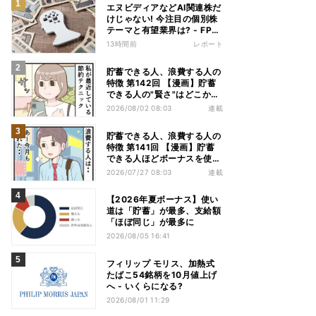
エヌビディアなどAI関連株だ
けじゃない! 今注目の個別株
テーマと有望業界は? - FP解
説
13時間前
レポート
貯蓄できる人、浪費する人の
特徴 第142回 【漫画】貯蓄
できる人の"賢さ"はどこか
ら? スーパーでの意外な習慣
2026/08/02 08:03
連載
貯蓄できる人、浪費する人の
特徴 第141回 【漫画】貯蓄
できる人ほどボーナスを使
う!? その差は"買う目的"にあ
2026/07/27 08:03
連載
った
【2026年夏ボーナス】使い
道は「貯蓄」が最多、支給額
「ほぼ同じ」が最多に
2026/08/05 16:41
フィリップ モリス、加熱式
たばこ54銘柄を10月値上げ
へ - いくらになる?
2026/08/01 11:29