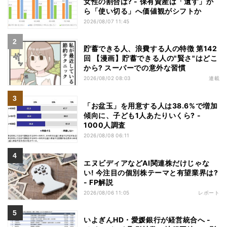
女性の割合は? - 保有資産は「遺す」か
ら「使い切る」へ価値観がシフトか
2026/08/07 11:45
貯蓄できる人、浪費する人の特徴 第142
回 【漫画】貯蓄できる人の"賢さ"はどこ
から? スーパーでの意外な習慣
2026/08/02 08:03
連載
「お盆玉」を用意する人は38.6%で増加
傾向に、子ども1人あたりいくら? -
1000人調査
2026/08/08 06:11
エヌビディアなどAI関連株だけじゃな
い! 今注目の個別株テーマと有望業界は?
- FP解説
2026/08/06 11:05
レポート
いよぎんHD・愛媛銀行が経営統合へ -