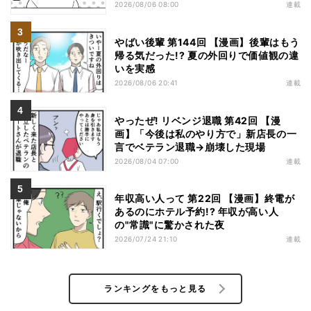
2026/08/06 08:00
連載
やばい後輩 第144回 【漫画】後輩はもう
帰る気だった!? 夏の外回りで価値観の違
いを実感
2026/08/06 20:41
連載
やったぜ! リベンジ退職 第42回 【漫
画】「今後は私のやり方で」新店長の一
言でベテラン退職→崩壊した現場
2026/08/04 07:00
連載
年収高い人って 第22回 【漫画】終電が
あるのにホテル予約!? 年収が高い人
の"常識"に驚かされた夜
2026/07/24 21:10
連載
ランキングをもっと見る