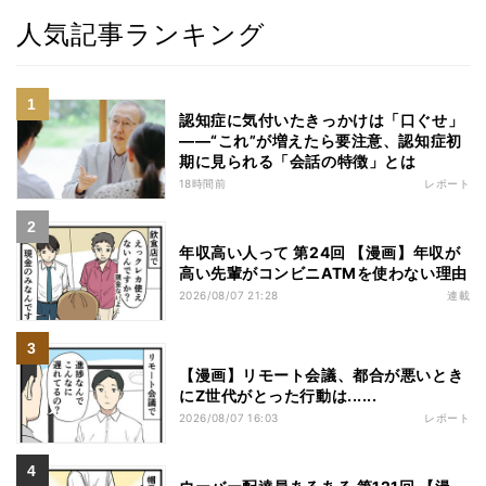
人気記事ランキング
認知症に気付いたきっかけは「口ぐせ」
――“これ”が増えたら要注意、認知症初
期に見られる「会話の特徴」とは
18時間前
レポート
年収高い人って 第24回 【漫画】年収が
高い先輩がコンビニATMを使わない理由
2026/08/07 21:28
連載
【漫画】リモート会議、都合が悪いとき
にZ世代がとった行動は......
2026/08/07 16:03
レポート