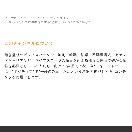
マイナビニューストップ
ワーク＆ライフ
振られた相手に再度告白する"恋愛リベンジ"の成功率は?
このチャンネルについて
働き盛りのビジネスパーソン、加えて転職・結婚・不動産購入・セカン
ドキャリアなど、ライフステージの節目を迎える様々な局面で確かな情
報を必要としている人たちに向けて"実用的で役に立つ"をモットー
に、"ポジティブ"で"一歩踏み出したいという意欲を後押しする"コンテ
ンツをお届けします。