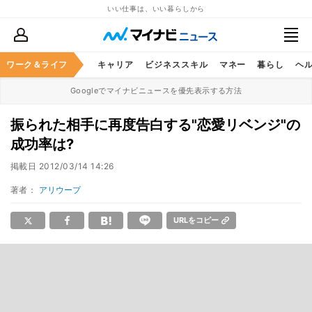
いい仕事は、いい暮らしから
ワーク＆ライフ
キャリア
ビジネススキル
マネー
暮らし
ヘ
Googleでマイナビニュースを優先表示する方法
振られた相手に再度告白する"恋愛リベンジ"の
成功率は?
掲載日
2012/03/14 14:26
著者：
アリウープ
URLをコピー