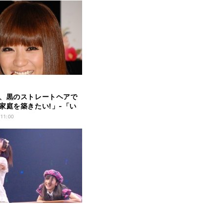
、黒のストレートヘアで
家庭を築きたい!」-「い
CM
 11:00