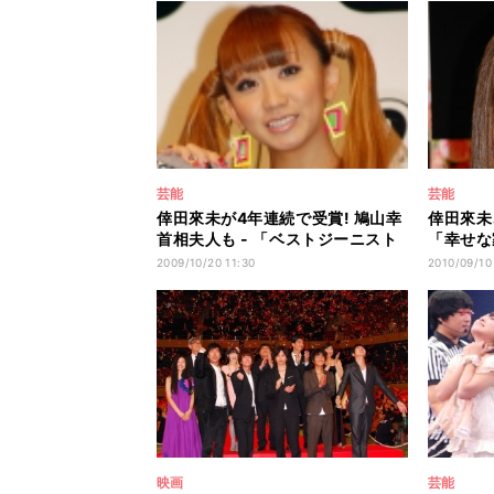
芸能
芸能
倖田來未が4年連続で受賞! 鳩山幸
倖田來未
首相夫人も - 「ベストジーニスト
「幸せな
2009」
ち髪」新
2009/10/20 11:30
2010/09/10
映画
芸能