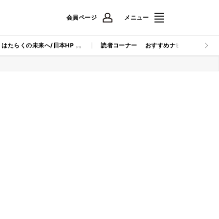
会員ページ
メニュー
はたらくの未来へ/日本HP
読者コーナー
おすすめナビ
マイナビB