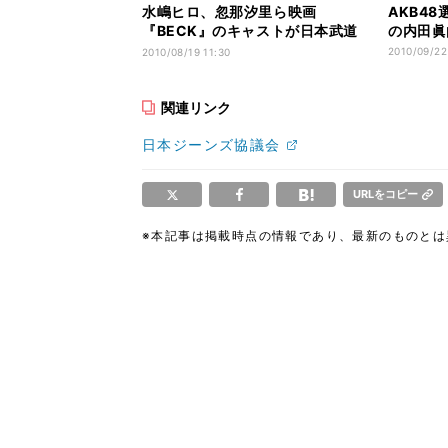
水嶋ヒロ、忽那汐里ら映画
AKB4
『BECK』のキャストが日本武道
の内田眞
館に勢ぞろい
2010/09/22
2010/08/19 11:30
関連リンク
日本ジーンズ協議会
URLをコピー
※本記事は掲載時点の情報であり、最新のものと