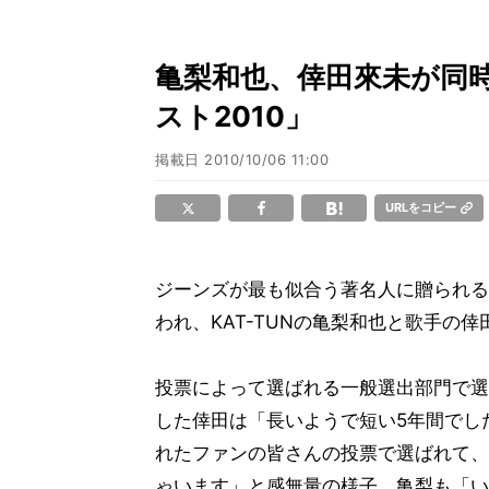
亀梨和也、倖田來未が同時
スト2010」
掲載日
2010/10/06 11:00
URLをコピー
ジーンズが最も似合う著名人に贈られる
われ、KAT-TUNの亀梨和也と歌手の
投票によって選ばれる一般選出部門で選
した倖田は「長いようで短い5年間でし
れたファンの皆さんの投票で選ばれて、
ゃいます」と感無量の様子。亀梨も「い