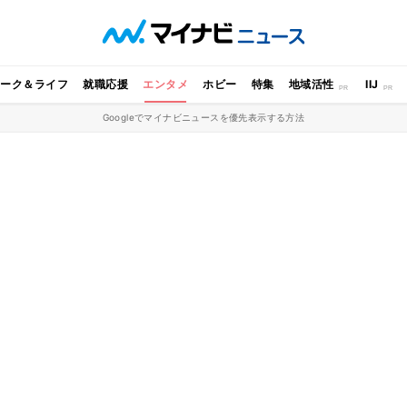
ワーク＆ライフ
就職応援
エンタメ
ホビー
特集
地域活性
IIJ
Googleでマイナビニュースを優先表示する方法