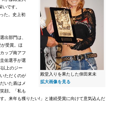
深いです。
語った。史上初
選出部門は、
愛が受賞。ほ
カップ南アフ
圭佑選手が選
本以上のジー
殿堂入りを果たした倖田來未
いただくのが
拡大画像を見る
だいた盾はメ
笑顔。「私も
す。来年も獲りたい!」と連続受賞に向けて意気込んだ