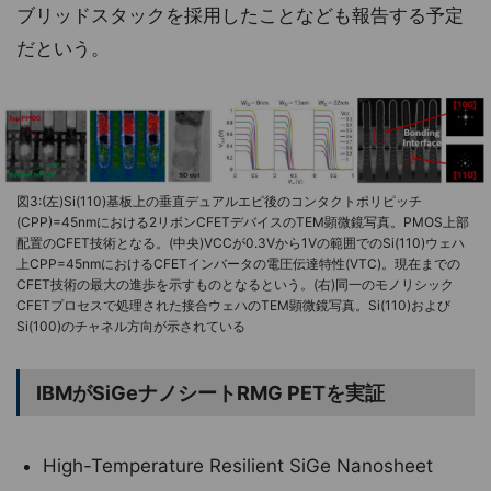
ブリッドスタックを採用したことなども報告する予定
だという。
図3:(左)Si(110)基板上の垂直デュアルエピ後のコンタクトポリピッチ
(CPP)=45nmにおける2リボンCFETデバイスのTEM顕微鏡写真。PMOS上部
配置のCFET技術となる。(中央)VCCが0.3Vから1Vの範囲でのSi(110)ウェハ
上CPP=45nmにおけるCFETインバータの電圧伝達特性(VTC)。現在までの
CFET技術の最大の進歩を示すものとなるという。(右)同一のモノリシック
CFETプロセスで処理された接合ウェハのTEM顕微鏡写真。Si(110)および
Si(100)のチャネル方向が示されている
IBMがSiGeナノシートRMG PETを実証
High-Temperature Resilient SiGe Nanosheet