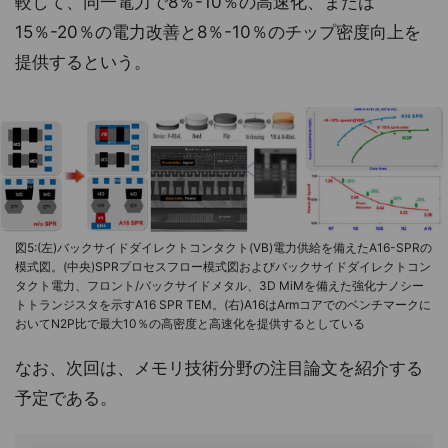
較して、同一電力で8％-10％の高速化、または
15％-20％の電力改善と8％-10％のチップ密度向上を
提供するという。
図5:(左)バックサイドダイレクトコンタクト(VB)電力供給を備えたA16-SPRの
模式図。(中央)SPRプロセスフロー模式図およびバックサイドダイレクトコン
タクト電力、フロント/バックサイドメタル、3D MiMを備えた強化ナノシー
トトランジスタを示すA16 SPR TEM。(右)A16はArmコアでのベンチマークに
おいてN2P比で最大10％の高密度と高速化を提供するとしている
なお、次回は、メモリ技術分野の注目論文を紹介する
予定である。