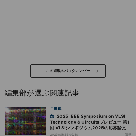
この連載のバックナンバー
編集部が選ぶ関連記事
半導体
2025 IEEE Symposium on VLSI
Technology & Circuitsプレビュー 第1
回 VLSIシンポジウム2025の応募論文数
898件で過去最多、アジア勢の応募が7
連載
2025/05/29 06:30