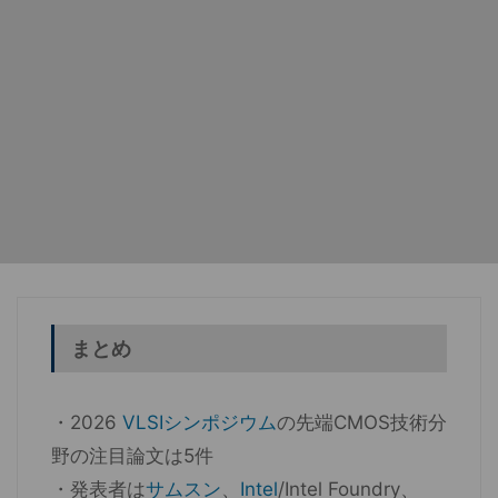
まとめ
・2026
VLSIシンポジウム
の先端CMOS技術分
野の注目論文は5件
・発表者は
サムスン
、
Intel
/Intel Foundry、