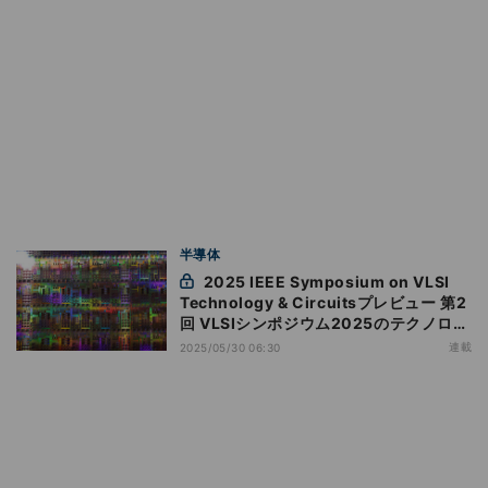
半導体
2025 IEEE Symposium on VLSI
Technology & Circuitsプレビュー 第2
回 VLSIシンポジウム2025のテクノロジ
ー分野における注目論文
連載
2025/05/30 06:30