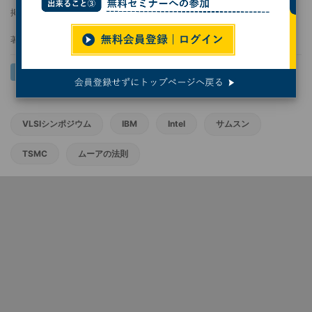
掲載日
2026/05/14 06:30
著者：
服部毅
VLSIシンポジウム
IBM
Intel
サムスン
TSMC
ムーアの法則