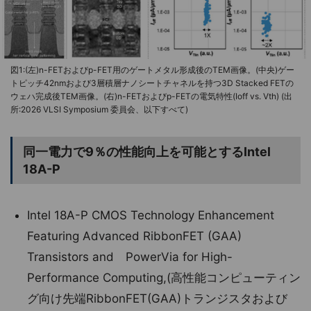
図1:(左)n-FETおよびp-FET用のゲートメタル形成後のTEM画像。(中央)ゲー
トピッチ42nmおよび3層積層ナノシートチャネルを持つ3D Stacked FETの
ウェハ完成後TEM画像。(右)n-FETおよびp-FETの電気特性(Ioff vs. Vth) (出
所:2026 VLSI Symposium 委員会、以下すべて)
同⼀電力で9％の性能向上を可能とするIntel
18A-P
Intel 18A-P CMOS Technology Enhancement
Featuring Advanced RibbonFET (GAA)
Transistors and PowerVia for High-
Performance Computing,(高性能コンピューティン
グ向け先端RibbonFET(GAA)トランジスタおよび