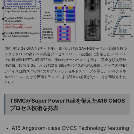
図4:(左)SiGe GAA NSチャネル(下部)およびSi GAA NSチャネル(上部)を持つ
スタックFETの高レベル統合プロセスフロー。(右)熱的に安定したSiGe PFET
上の積層Si NFETの断面TEM、優れたオーバーレイを示す。完全な順次積層
後のSi、10％ SiGe、および20％ SiGeデバイスのId-Vg曲線。すべてのPFET
デバイスは約70mV/decのサブスレッショルドスロープを示し、SiGeチャネ
ルデバイスにおける界面トラップによる追加の劣化がないことが示唆された
という
TSMCがSuper Power Railを備えたA16 CMOS
プロセス技術を発表
A16 Angstrom-class CMOS Technology featuring