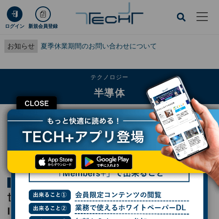
ログイン
新規会員登録
お知らせ
夏季休業期間のお問い合わせについて
テクノロジー
半導体
CLOSE
TECH+
テクノロジー
半導体
世界が注目する先端CMOS技術 - Samsung、Intel、IBM、TSMCなどが発表を
予定
連載
2026 VLSIシンポジウムプレビュー
第4回
世界が注目する先端CMOS技術 - Samsung、
Intel、IBM、TSMCなどが発表を予定