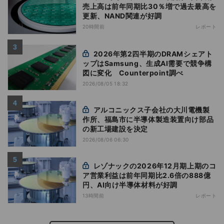
売上高は前年同期比30％増で過去最高を
更新、NAND関連が好調
20時間前
レポート
2026年第2四半期のDRAMシェアト
ップはSamsung、生成AI需要で競争構
図に変化 Counterpoint調べ
2026/08/05 18:32
アルコニックス子会社の大川電機製
作所、福島市に半導体製造装置向け部品
の新工場建設を決定
2026/08/06 06:30
レゾナックの2026年12月期上期のコ
ア営業利益は前年同期比2.6倍の888億
円、AI向け半導体材料が好調
13時間前
レポート