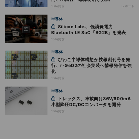
13時間前
レポート
半導体
Silicon Labs、低消費電力
Bluetooth LE SoC「BG2B」を発表
15時間前
半導体
びわこ半導体構想が技報創刊号を発
行、r-GeO2の社会実装へ情報発信を強
化
16時間前
半導体
トレックス、車載向け36V/600mA
小型降圧DC/DCコンバータを開発
16時間前