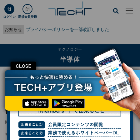
ログイン
新規会員登録
お知らせ
プライバシーポリシーを一部改訂しました
テクノロジー
半導体
CLOSE
TECH+
テクノロジー
半導体
インフィニオン、205℃での動作に対応する1300V SiCモジュールを発表
インフィニオン、205℃での動作に対応する
1300V SiCモジュールを発表
掲載日
2026/06/04 15:13
著者：
小林行雄