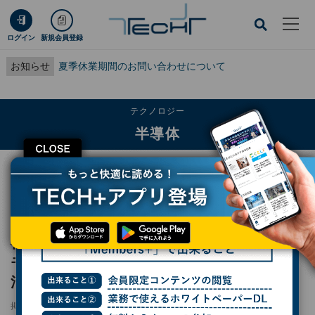
ログイン
新規会員登録
お知らせ
夏季休業期間のお問い合わせについて
テクノロジー
半導体
CLOSE
TECH+
テクノロジー
半導体
福島県で大熊ダイヤモンドデバイスのダイヤモンド半導体量産工場が完成 極限
環境での活用を視野
福島県で大熊ダイヤモンドデバイスのダイヤ
モンド半導体量産工場が完成 極限環境での
活用を視野
掲載日
2026/06/04 16:04