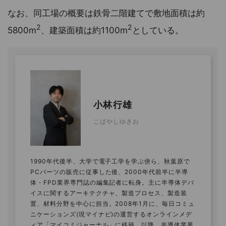
なお、同工場の概要は鉄骨二階建てで敷地面積は約
2
2
5800m
、建築面積は約1100m
としている。
小林行雄
こばやしゆきお
1990年代後半、大学で電子工学を学ぶ傍ら、秋葉原で
PCパーツの販売に従事した後、2000年代前半に半導
体・FPD業界専門誌の編集記者に転身。主に半導体デバ
イスに関するアーキテクチャ、製造プロセス、製造装
置、材料分野を中心に担当。2008年1月に、毎日コミュ
ニケーションズ(現マイナビ)の運営するオンラインメデ
ィア「マイコミジャーナル」に移籍。以降、半導体業界