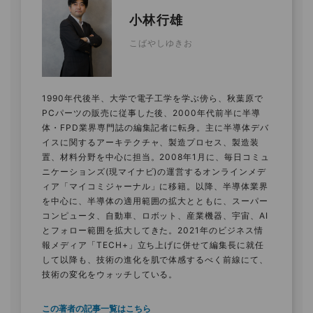
小林行雄
こばやしゆきお
1990年代後半、大学で電子工学を学ぶ傍ら、秋葉原で
PCパーツの販売に従事した後、2000年代前半に半導
体・FPD業界専門誌の編集記者に転身。主に半導体デバ
イスに関するアーキテクチャ、製造プロセス、製造装
置、材料分野を中心に担当。2008年1月に、毎日コミュ
ニケーションズ(現マイナビ)の運営するオンラインメデ
ィア「マイコミジャーナル」に移籍。以降、半導体業界
を中心に、半導体の適用範囲の拡大とともに、スーパー
コンピュータ、自動車、ロボット、産業機器、宇宙、AI
とフォロー範囲を拡大してきた。2021年のビジネス情
報メディア「TECH+」立ち上げに併せて編集長に就任
して以降も、技術の進化を肌で体感するべく前線にて、
技術の変化をウォッチしている。
この著者の記事一覧はこちら