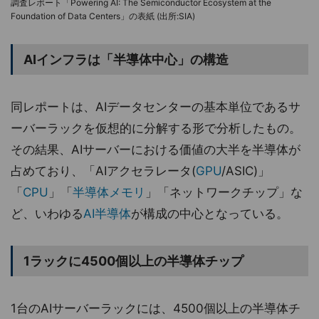
調査レポート「Powering AI: The Semiconductor Ecosystem at the
Foundation of Data Centers」の表紙 (出所:SIA)
AIインフラは「半導体中心」の構造
同レポートは、AIデータセンターの基本単位であるサ
ーバーラックを仮想的に分解する形で分析したもの。
その結果、AIサーバーにおける価値の大半を半導体が
占めており、「AIアクセラレータ(
GPU
/ASIC)」
「
CPU
」「
半導体メモリ
」「ネットワークチップ」な
ど、いわゆる
AI半導体
が構成の中心となっている。
1ラックに4500個以上の半導体チップ
1台のAIサーバーラックには、4500個以上の半導体チ