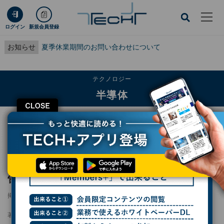
ログイン
新規会員登録
お知らせ
夏季休業期間のお問い合わせについて
テクノロジー
半導体
CLOSE
TECH+
テクノロジー
半導体
AIサーバーの価値の95％は半導体 SIA報告、2028年に1.2兆ドル市場へ
AIサーバーの価値の95％は半導体 SIA報
告、2028年に1.2兆ドル市場へ
掲載日
2026/06/02 13:05
著者：
小林行雄