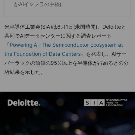
がAIインフラの中核に
米半導体工業会(SIA)は6月1日(米国時間)、Deloitteと
共同でAIデータセンターに関する調査レポート
「
Powering AI: The Semiconductor Ecosystem at
the Foundation of Data Centers
」を発表し、AIサー
バーラックの価値の95％以上を半導体が占めるとの分
析結果を示した。