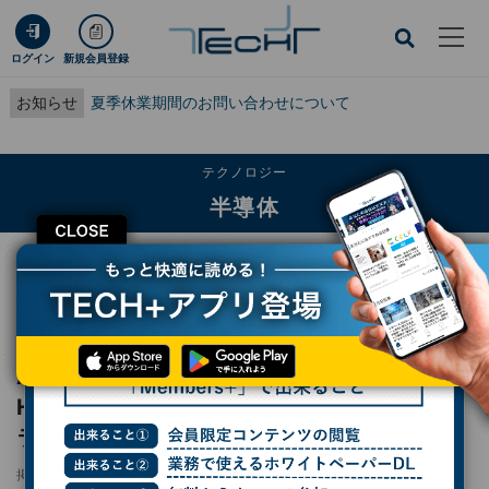
ログイン
新規会員登録
お知らせ
夏季休業期間のお問い合わせについて
テクノロジー
半導体
CLOSE
TECH+
テクノロジー
半導体
AI半導体市場は2031年に130兆円規模へ、HBMとAIアクセラレータがけん引
富士キメラ総研予測
AI半導体市場は2031年に130兆円規模へ、
HBMとAIアクセラレータがけん引 富士キメ
ラ総研予測
掲載日
2026/05/21 16:18