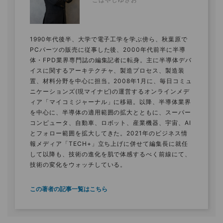
1990年代後半、大学で電子工学を学ぶ傍ら、秋葉原で
PCパーツの販売に従事した後、2000年代前半に半導
体・FPD業界専門誌の編集記者に転身。主に半導体デバ
イスに関するアーキテクチャ、製造プロセス、製造装
置、材料分野を中心に担当。2008年1月に、毎日コミュ
ニケーションズ(現マイナビ)の運営するオンラインメデ
ィア「マイコミジャーナル」に移籍。以降、半導体業界
を中心に、半導体の適用範囲の拡大とともに、スーパー
コンピュータ、自動車、ロボット、産業機器、宇宙、AI
とフォロー範囲を拡大してきた。2021年のビジネス情
報メディア「TECH+」立ち上げに併せて編集長に就任
して以降も、技術の進化を肌で体感するべく前線にて、
技術の変化をウォッチしている。
この著者の記事一覧はこちら