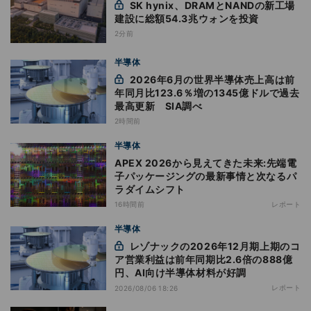
SK hynix、DRAMとNANDの新工場
建設に総額54.3兆ウォンを投資
2分前
半導体
2026年6月の世界半導体売上高は前
年同月比123.6％増の1345億ドルで過去
最高更新 SIA調べ
2時間前
半導体
APEX 2026から見えてきた未来:先端電
子パッケージングの最新事情と次なるパ
ラダイムシフト
16時間前
レポート
半導体
レゾナックの2026年12月期上期のコ
ア営業利益は前年同期比2.6倍の888億
円、AI向け半導体材料が好調
レポート
2026/08/06 18:26