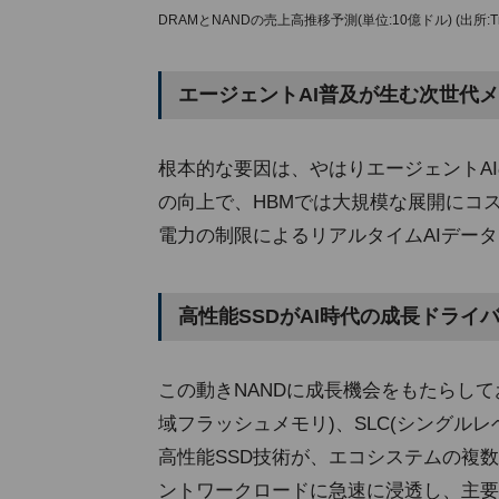
DRAMとNANDの売上高推移予測(単位:10億ドル) (出所:Tren
エージェントAI普及が生む次世代
根本的な要因は、やはりエージェントA
の向上で、HBMでは大規模な展開にコ
電力の制限によるリアルタイムAIデー
高性能SSDがAI時代の成長ドライ
この動きNANDに成長機会をもたらしてお
域フラッシュメモリ)、SLC(シングルレベ
高性能SSD技術が、エコシステムの複
ントワークロードに急速に浸透し、主要