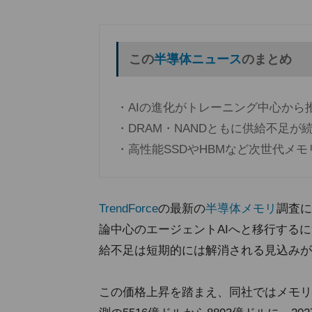
この
半導体ニュース
のまとめ
・AIの進化がトレーニング中心から
・DRAM・NANDともに供給不足
・高性能SSDやHBMなど次世代メ
TrendForce
の最新の
半導体メモリ
調査に
論中心のエージェントAIへと移行する
給不足は短期的には解消される見込みが
この価格上昇を踏まえ、同社ではメモリ