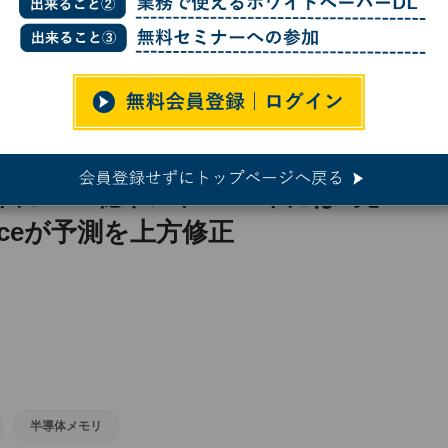
3000億ドルに TrendForceが予測を上方修正
に8893億ドル、2027年には1兆
orceが予測を上方修正
半導体メモリ