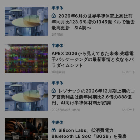
半導体
2026年6月の世界半導体売上高は前
年同月比123.6％増の1345億ドルで過去
最高更新 SIA調べ
2時間前
半導体
APEX 2026から見えてきた未来:先端電
子パッケージングの最新事情と次なるパ
ラダイムシフト
16時間前
レポート
半導体
レゾナックの2026年12月期上期のコ
ア営業利益は前年同期比2.6倍の888億
円、AI向け半導体材料が好調
レポート
2026/08/06 18:26
半導体
Silicon Labs、低消費電力
Bluetooth LE SoC「BG2B」を発表