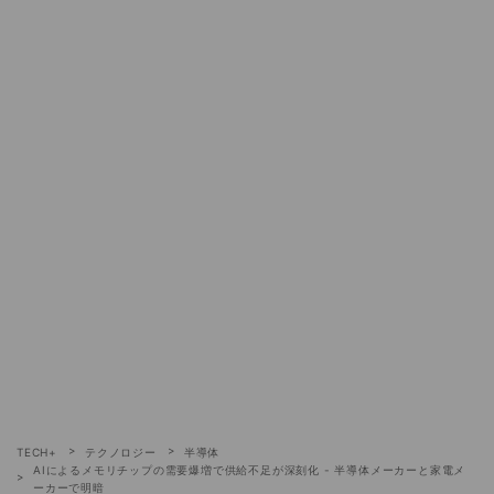
TECH+
テクノロジー
半導体
AIによるメモリチップの需要爆増で供給不足が深刻化 - 半導体メーカーと家電メ
ーカーで明暗