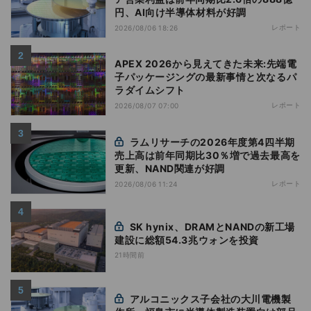
円、AI向け半導体材料が好調
レポート
2026/08/06 18:26
APEX 2026から見えてきた未来:先端電
子パッケージングの最新事情と次なるパ
ラダイムシフト
レポート
2026/08/07 07:00
ラムリサーチの2026年度第4四半期
売上高は前年同期比30％増で過去最高を
更新、NAND関連が好調
レポート
2026/08/06 11:24
SK hynix、DRAMとNANDの新工場
建設に総額54.3兆ウォンを投資
21時間前
アルコニックス子会社の大川電機製