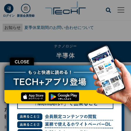
ログイン
新規会員登録
お知らせ
夏季休業期間のお問い合わせについて
テクノロジー
半導体
CLOSE
TECH+
テクノロジー
半導体
AIによるメモリチップの需要爆増で供給不足が深刻化 - 半導体メーカーと家電メ
ーカーで明暗
AIによるメモリチップの需要爆増で供給不足
が深刻化 - 半導体メーカーと家電メーカーで
明暗
掲載日
2026/05/14 12:28