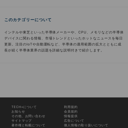
このカテゴリーについて
インテルや東芝といった半導体メーカーや、CPU、メモリなどの半導体
デバイスに関わる情報、市場トレンドといったホットなニュースを毎日
更新。注目のIoTや自動運転など、半導体の適用範囲の拡大とともに成
長が続く半導体業界の話題を詳細な説明付きで紹介します。
TECH+について
利用規約
お知らせ
会員規約
その他、お問い合わせ
情報提供
サイトマップ
広告について
著作権と転載について
個人情報の取り扱いについて