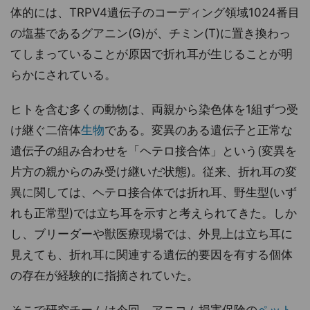
体的には、TRPV4遺伝子のコーディング領域1024番目
の塩基であるグアニン(G)が、チミン(T)に置き換わっ
てしまっていることが原因で折れ耳が生じることが明
らかにされている。
ヒトを含む多くの動物は、両親から染色体を1組ずつ受
け継ぐ二倍体
生物
である。変異のある遺伝子と正常な
遺伝子の組み合わせを「ヘテロ接合体」という(変異を
片方の親からのみ受け継いだ状態)。従来、折れ耳の変
異に関しては、ヘテロ接合体では折れ耳、野生型(いず
れも正常型)では立ち耳を示すと考えられてきた。しか
し、ブリーダーや獣医療現場では、外見上は立ち耳に
見えても、折れ耳に関連する遺伝的要因を有する個体
の存在が経験的に指摘されていた。
そこで研究チームは今回、アニコム損害保険の
ペット