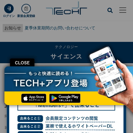
ログイン
新規会員登録
お知らせ
夏季休業期間のお問い合わせについて
テクノロジー
サイエンス
CLOSE
TECH+
テクノロジー
サイエンス
スコティッシュ・フォールドの「隠れ折れ耳」を遺伝学的に確認、麻布大など
スコティッシュ・フォールドの「隠れ折れ
耳」を遺伝学的に確認、麻布大など
掲載日
2026/06/04 17:45
著者：
波留久泉