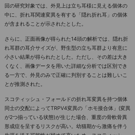
回の研究対象では、外見上は立ち耳様に見える個体の
中に、折れ耳関連変異を有する「隠れ折れ耳」の個体
が含まれることが示されたとした。
さらに、正面画像が得られた14頭の解析では、隠れ折
れ耳群の耳介サイズが、野生型の立ち耳群より有意に
小さい結果が得られたとした。ただし、その差は大き
くなく、画像データを用いた詳細な分析では区別でき
る一方で、外見のみで正確に判別することは難しいこ
とが推測された。
スコティッシュ・フォールドの折れ耳変異を持つ個体
同士の交配によってTRPV4変異の「ホモ接合体」(変異
が2つ揃っている状態)が生じた場合、重度の骨軟骨異
形成症を呈するリスクが高い。幼猫期から激痛を伴う