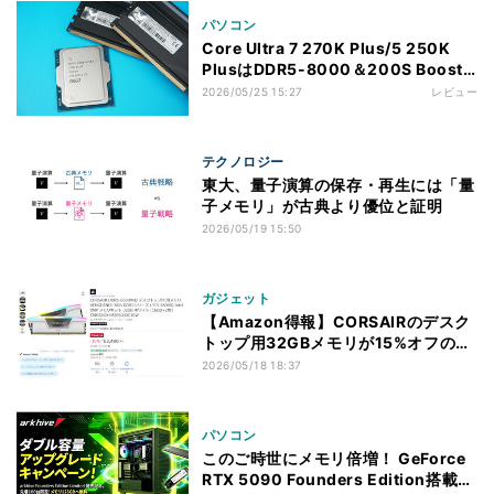
パソコン
Core Ultra 7 270K Plus/5 250K
PlusはDDR5-8000＆200S Boost
でさらに伸びるのか？
2026/05/25 15:27
レビュー
テクノロジー
東大、量子演算の保存・再生には「量
子メモリ」が古典より優位と証明
2026/05/19 15:50
ガジェット
【Amazon得報】CORSAIRのデスク
トップ用32GBメモリが15%オフの
63,490円！
2026/05/18 18:37
パソコン
このご時世にメモリ倍増！ GeForce
RTX 5090 Founders Edition搭載オ