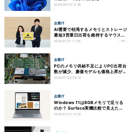
2026/08/03 12:36
企業IT
AI需要で枯渇するメモリとストレージ
最短3営業日出荷を維持するマウスコ
ンピューターの取組とは
2026/07/31 17:00
- PR -
企業IT
PCのメモリ供給不足によりPC出荷台
数が減少、廉価モデルも価格上昇が続
く
2026/07/28 09:32
企業IT
Windows 11は8GBメモリで足りる
のか？ Surface実機比較で見えた
16GBとの差
2026/07/23 12:30