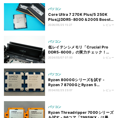
パソコン
Core Ultra 7 270K Plus/5 250K
PlusはDDR5-8000＆200S Boost
でさらに伸びるのか？
2026/05/25 15:27
レビュー
パソコン
低レイテンシメモリ「Crucial Pro
DDR5-6000」の実力チェック！
DDR5-5600からさらにゲーミング性
2024/03/07 07:00
レビュー
能を引き上げる
パソコン
Ryzen 8000Gシリーズを試す -
Ryzen 7 8700GとRyzen 5
8600G、拡張性もポイントに
2024/02/25 23:07
レビュー
パソコン
Ryzen Threadripper 7000シリーズ
を試す - 96コア「7995WX」は最強