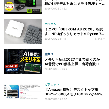
載の14モデル対象にメモリ倍増キャ
ンペーン。128GB搭載モデルは
2026/06/26 21:32
256GBに
パソコン
ミニPC「GEEKOM A8 2026」を試
す。NPUばっさりカットのRyzen 7
8745HS搭載、DDR5 16GB+1TB
2026/06/23 11:11
レビュー
SSD
企業IT
メモリ不足は2027年まで続くのか
AI需要でPC価格上昇、出荷台数11%
減の予測
2026/06/08 09:26
ガジェット
【Amazon得報】デスクトップ用
DDR5-5600メモリ16GB×2が44%
オフの57,000円！
2026/06/03 23:32