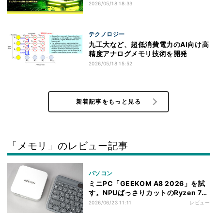
プションで128GBに
2026/05/18 18:33
テクノロジー
九工大など、超低消費電力のAI向け高
精度アナログメモリ技術を開発
2026/05/18 15:52
新着記事をもっと見る
「メモリ」のレビュー記事
パソコン
ミニPC「GEEKOM A8 2026」を試
す。NPUばっさりカットのRyzen 7
8745HS搭載、DDR5 16GB+1TB
2026/06/23 11:11
レビュー
SSD