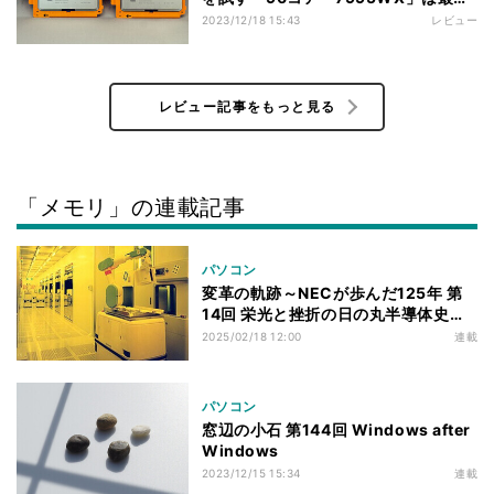
を更新するのか
2023/12/18 15:43
レビュー
レビュー記事をもっと見る
「メモリ」の連載記事
パソコン
変革の軌跡～NECが歩んだ125年 第
14回 栄光と挫折の日の丸半導体史、
NECが残した足跡
2025/02/18 12:00
連載
パソコン
窓辺の小石 第144回 Windows after
Windows
2023/12/15 15:34
連載