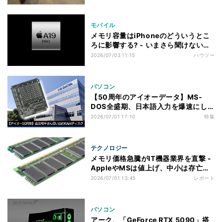
モバイル
メモリ容量はiPhoneのどういうとこ
ろに影響する? - いまさら聞けない
iPhoneのなぜ
2026/07/03 11:15
ハウツー
パソコン
【50周年のアイオーデータ】MS-
DOS全盛期、日本語入力を爆速にし
てくれたRAMディスク（山田祥平さ
2026/07/01 17:10
特集
ん）
テクノロジー
メモリ価格急騰がIT機器業界を直撃 -
AppleやMSは値上げ、中小は存亡の
危機
2026/07/01 13:45
レポート
パソコン
アーク、「GeForce RTX 5090」搭