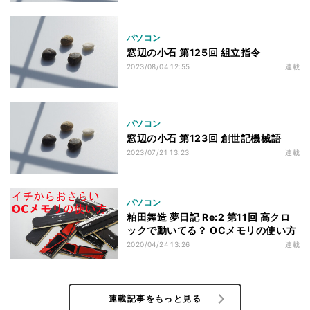
パソコン
窓辺の小石 第125回 組立指令
2023/08/04 12:55
連載
パソコン
窓辺の小石 第123回 創世記機械語
2023/07/21 13:23
連載
パソコン
粕田舞造 夢日記 Re:2 第11回 高クロ
ックで動いてる？ OCメモリの使い方
2020/04/24 13:26
連載
連載記事をもっと見る