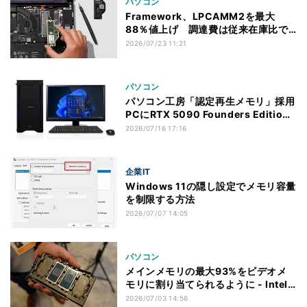
パソコン
Framework、LPCAMM2を最大
88％値上げ 調達費は従来在庫比で2
倍超
2026/07/23 11:21
パソコン
パソコン工房「認定再生メモリ」採用
PCにRTX 5090 Founders Edition
搭載モデル
2026/07/16 17:16
企業IT
Windows 11の隠し設定でメモリ容量
を制限する方法
2026/07/07 14:05
パソコン
メインメモリの最大93%をビデオメ
モリに割り当てられるように - Intel
Panther Lake等で
2026/07/03 14:56