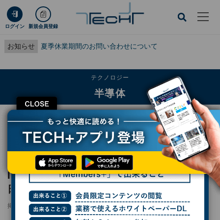
ログイン
新規会員登録
お知らせ
夏季休業期間のお問い合わせについて
テクノロジー
半導体
CLOSE
TECH+
テクノロジー
半導体
Infineonが目指す車載分野でのRISC-V活用、日本でもオープンな連携を模索
レポート
Infineonが目指す車載分野でのRISC-V活用、
日本でもオープンな連携を模索
掲載日
2025/10/08 06:30