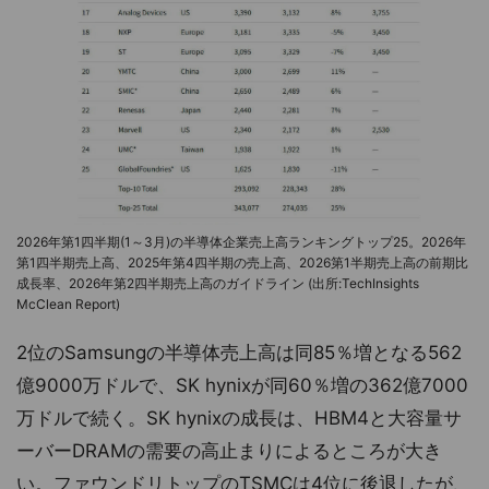
2026年第1四半期(1～3月)の半導体企業売上高ランキングトップ25。2026年
第1四半期売上高、2025年第4四半期の売上高、2026第1半期売上高の前期比
成長率、2026年第2四半期売上高のガイドライン (出所:TechInsights
McClean Report)
2位のSamsungの半導体売上高は同85％増となる562
億9000万ドルで、SK hynixが同60％増の362億7000
万ドルで続く。SK hynixの成長は、HBM4と大容量サ
ーバーDRAMの需要の高止まりによるところが大き
い。ファウンドリトップのTSMCは4位に後退したが、