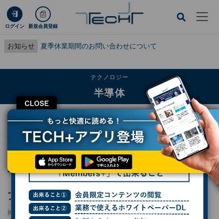
ログイン
新規会員登録
お知らせ
夏季休業期間のお問い合わせについて
テクノロジー
半導体
CLOSE
TECH+
テクノロジー
半導体
2026年第1四半期の半導体売上高ランキングトップ25、日本勢トップは11位のキ
オクシア TechInsights調べ
2026年第1四半期の半導体売上高ランキング
トップ25、日本勢トップは11位のキオクシ
ア TechInsights調べ
掲載日
2026/05/21 13:47