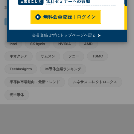
著者：
服部毅
Intel
SK hynix
NVIDIA
AMD
キオクシア
サムスン
ソニー
TSMC
TechInsights
半導体企業ランキング
半導体市場動向 - 最新トレンド
ルネサス エレクトロニクス
光半導体