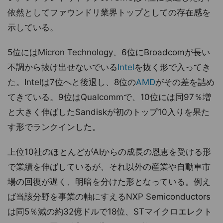
依然としてファウンドリ業界トップとしての存在感を
示している。
5位にはMicron Technology、6位にBroadcomが長い
不調から抜け出せないでいる
Intel
を抜く形で入ってき
た。Intelは7位へと後退し、8位の
AMD
がその差を詰め
てきている。9位はQualcommで、10位には同97％増
と大きく伸ばしたSandiskが初のトップ10入りを果た
す形でランクインした。
上位10社のほとんどがAIからの成長の恩恵を受ける形
で業績を伸ばしているが、それ以外の産業や自動車市
場の回復が遅く、明暗を分けた形となっている。例え
ば当該分野を事業の軸にすえるNXP Semiconductors
は同5％減の約32億ドルで18位、STマイクロエレクト