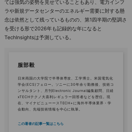
ては強気の姿勢を見せていることもあり、電力インフ
ラや新規データセンターのエネルギー需要に対する懸
念は依然として残っているものの、第1四半期の堅調さ
を受ける形で2026年も記録的な年になると
TechInsightsは予測している。
服部毅
日米両国の大学院で半導体専攻、工学博士。米国電気化
学会(ECS)フェロー。ソニーに30年余り勤務後、技術コ
ンサルタント、月刊Electronic Journal編集顧問、日経
xTECHテクノ大喜利レギュラー回答者などを歴任。現
在、マイナビニューースTECH+に海外半導体業界・学
会動向、先端技術情報を中心に執筆。
この著者の記事一覧はこちら