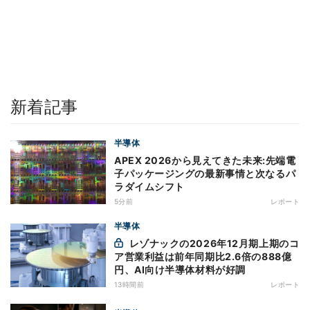
新着記事
半導体
APEX 2026から見えてきた未来:先端電
子パッケージングの最新事情と次なるパ
ラダイムシフト
5分前
レポート
半導体
レゾナックの2026年12月期上期のコ
ア営業利益は前年同期比2.6倍の888億
円、AI向け半導体材料が好調
13時間前
レポート