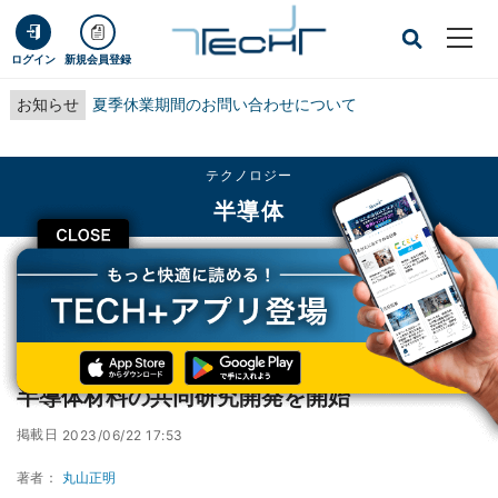
ログイン
新規会員登録
お知らせ
夏季休業期間のお問い合わせについて
テクノロジー
半導体
CLOSE
TECH+
テクノロジー
半導体
大王製紙、東北大などの3研究グループとCNF半導体材料の共同研究開発を開始
大王製紙、東北大などの3研究グループとCNF
半導体材料の共同研究開発を開始
掲載日
2023/06/22 17:53
著者：
丸山正明