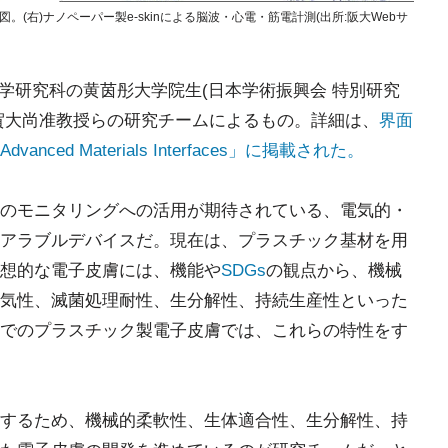
図。(右)ナノペーパー製e-skinによる脳波・心電・筋電計測(出所:阪大Webサ
工学研究科の黄茵彤大学院生(日本学術振興会 特別研究
古賀大尚准教授らの研究チームによるもの。詳細は、
界面
d Materials Interfaces」に掲載された。
のモニタリングへの活用が期待されている、電気的・
アラブルデバイスだ。現在は、プラスチック基材を用
想的な電子皮膚には、機能や
SDGs
の観点から、機械
気性、滅菌処理耐性、生分解性、持続生産性といった
でのプラスチック製電子皮膚では、これらの特性をす
するため、機械的柔軟性、生体適合性、生分解性、持