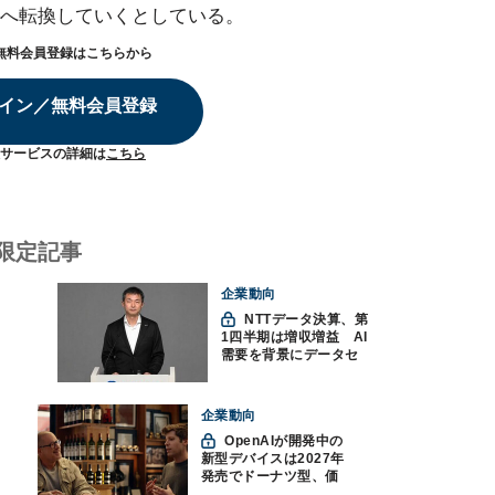
へ転換していくとしている。
無料会員登録はこちらから
イン／無料会員登録
サービスの詳細は
こちら
限定記事
企業動向
NTTデータ決算、第
1四半期は増収増益 AI
需要を背景にデータセ
ンター投資を加速
企業動向
OpenAIが開発中の
新型デバイスは2027年
発売でドーナツ型、価
格300ドル超に