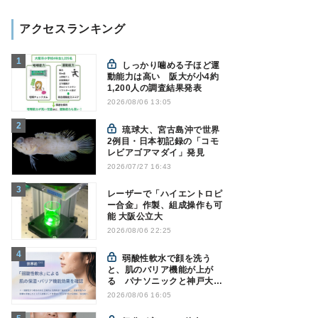
アクセスランキング
しっかり噛める子ほど運
動能力は高い 阪大が小4約
1,200人の調査結果発表
2026/08/06 13:05
琉球大、宮古島沖で世界
2例目・日本初記録の「コモ
レビアゴアマダイ」発見
2026/07/27 16:43
レーザーで「ハイエントロピ
ー合金」作製、組成操作も可
能 大阪公立大
2026/08/06 22:25
弱酸性軟水で顔を洗う
と、肌のバリア機能が上が
る パナソニックと神戸大が
確認
2026/08/06 16:05