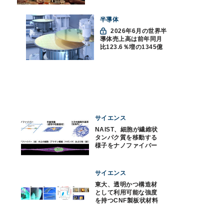
半導体
2026年6月の世界半
導体売上高は前年同月
比123.6％増の1345億
ドルで過去最高更新
SIA調べ
サイエンス
NAIST、細胞が繊維状
タンパク質を移動する
様子をナノファイバー
で再現
サイエンス
東大、透明かつ構造材
として利用可能な強度
を持つCNF製板状材料
を開発