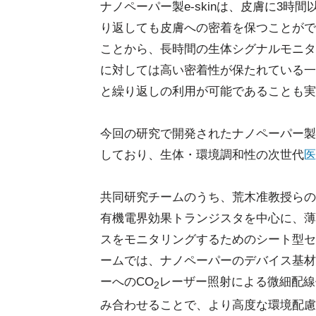
ナノペーパー製e-skinは、皮膚に3時
り返しても皮膚への密着を保つことがで
ことから、長時間の生体シグナルモニタ
に対しては高い密着性が保たれている一
と繰り返しの利用が可能であることも実
今回の研究で開発されたナノペーパー製e
しており、生体・環境調和性の次世代
医
共同研究チームのうち、荒木准教授らの
有機電界効果トランジスタを中心に、薄
スをモニタリングするためのシート型セ
ームでは、ナノペーパーのデバイス基材
ーへのCO
レーザー照射による微細配線
2
み合わせることで、より高度な環境配慮