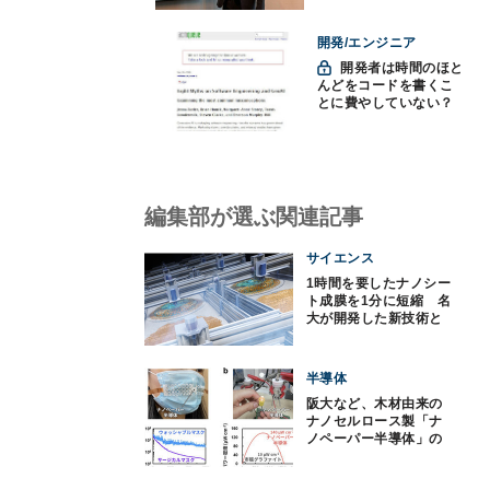
を」
開発/エンジニア
開発者は時間のほと
んどをコードを書くこ
とに費やしていない？
ソフトウェアエンジニ
アリングにおけるAIの8
つの神話への賛否
編集部が選ぶ関連記事
サイエンス
1時間を要したナノシー
ト成膜を1分に短縮 名
大が開発した新技術と
は
半導体
阪大など、木材由来の
ナノセルロース製「ナ
ノペーパー半導体」の
開発に成功