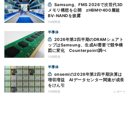
Samsung、FMS 2026で次世代3D
メモリ構想を公開 zHBMや400層超
BV-NANDを披露
10時間前
半導体
2026年第2四半期のDRAMシェアト
ップはSamsung、生成AI需要で競争構
図に変化 Counterpoint調べ
12時間前
半導体
onsemiの2026年第2四半期決算は
増収増益 AIデータセンター関連が成長
をけん引
15時間前
レポート