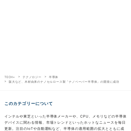
TECH+
テクノロジー
半導体
阪大など、木材由来のナノセルロース製「ナノペーパー半導体」の開発に成功
このカテゴリーについて
インテルや東芝といった半導体メーカーや、CPU、メモリなどの半導体
デバイスに関わる情報、市場トレンドといったホットなニュースを毎日
更新。注目のIoTや自動運転など、半導体の適用範囲の拡大とともに成