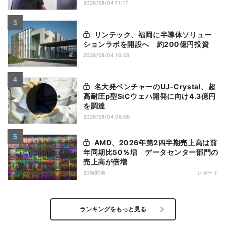
2026/08/04 11:17
リンテック、福岡に半導体ソリュー
ションラボを開設へ 約200億円投資
2026/08/04 16:08
名大発ベンチャーのUJ-Crystal、超
高耐圧p型SiCウェハ開発に向け4.3億円
を調達
2026/08/04 06:00
AMD、2026年第2四半期売上高は前
年同期比50％増 データセンター部門の
売上高が倍増
20時間前
レポート
ランキングをもっと見る