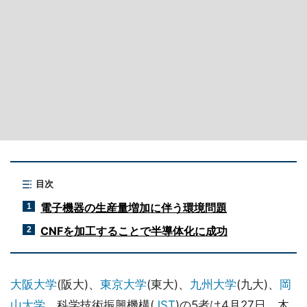
目次
電子機器の生産量増加に伴う環境問題
1
CNFを加工することで半導体化に成功
2
大阪大学
(阪大)、
東京大学
(東大)、
九州大学
(九大)、
岡
山大学
、科学技術振興機構(
JST
)の5者は4月27日、木