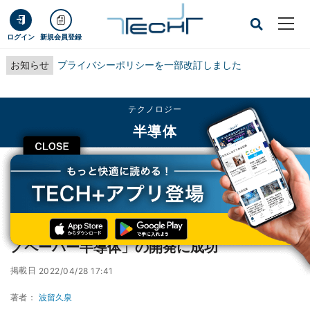
ログイン
新規会員登録
お知らせ
プライバシーポリシーを一部改訂しました
テクノロジー
半導体
CLOSE
TECH+
テクノロジー
半導体
阪大など、木材由来のナノセルロース製「ナノペーパー半導体」の開発に成功
阪大など、木材由来のナノセルロース製「ナ
ノペーパー半導体」の開発に成功
掲載日
2022/04/28 17:41
著者：
波留久泉