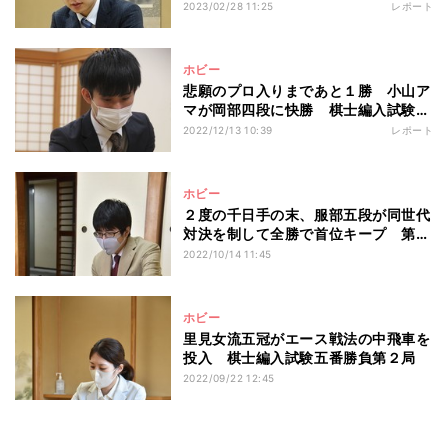
ミグループ杯予選
2023/02/28 11:25
レポート
ホビー
悲願のプロ入りまであと１勝 小山ア
マが岡部四段に快勝 棋士編入試験五
番勝負第２局
2022/12/13 10:39
レポート
ホビー
２度の千日手の末、服部五段が同世代
対決を制して全勝で首位キープ 第
81期順位戦Ｃ級２組
2022/10/14 11:45
ホビー
里見女流五冠がエース戦法の中飛車を
投入 棋士編入試験五番勝負第２局
2022/09/22 12:45