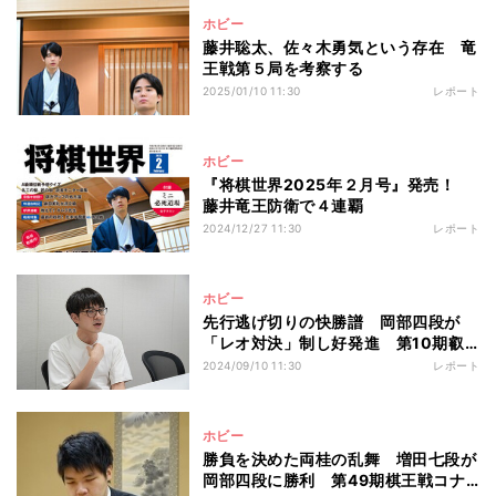
ホビー
藤井聡太、佐々木勇気という存在 竜
王戦第５局を考察する
2025/01/10 11:30
レポート
ホビー
『将棋世界2025年２月号』発売！
藤井竜王防衛で４連覇
2024/12/27 11:30
レポート
ホビー
先行逃げ切りの快勝譜 岡部四段が
「レオ対決」制し好発進 第10期叡
王戦段位別予選
2024/09/10 11:30
レポート
ホビー
勝負を決めた両桂の乱舞 増田七段が
岡部四段に勝利 第49期棋王戦コナ