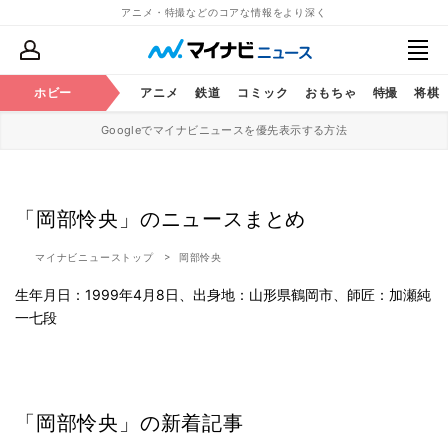
アニメ・特撮などのコアな情報をより深く
ホビー
アニメ
鉄道
コミック
おもちゃ
特撮
将棋
Googleでマイナビニュースを優先表示する方法
「岡部怜央」のニュースまとめ
マイナビニューストップ
岡部怜央
生年月日：1999年4月8日、出身地：山形県鶴岡市、師匠：加瀬純
一七段
「岡部怜央」の新着記事