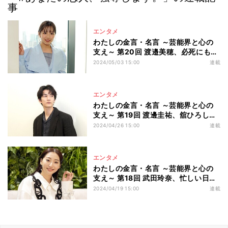
事
エンタメ
わたしの金言・名言 ～芸能界と心の
支え～ 第20回 渡邉美穂、必死にもが
いた日向坂46時代 母の教え胸に“自
2024/05/03 15:00
連載
分らしさ”守り続ける
エンタメ
わたしの金言・名言 ～芸能界と心の
支え～ 第19回 渡邊圭祐、舘ひろしか
らの言葉が自信に「今でも思い出して
2024/04/26 15:00
連載
うれしくなる」
エンタメ
わたしの金言・名言 ～芸能界と心の
支え～ 第18回 武田玲奈、忙しい日々
の中でも“自分のケア”大事に リフレ
2024/04/19 15:00
連載
ッシュ法も明かす