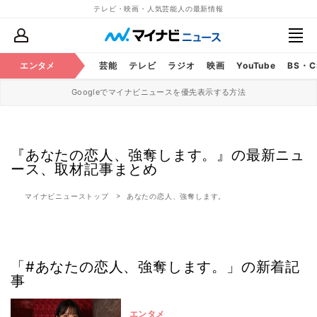
テレビ・映画・人気芸能人の最新情報
エンタメ
芸能
テレビ
ラジオ
映画
YouTube
BS・
Googleでマイナビニュースを優先表示する方法
『あなたの恋人、強奪します。』の最新ニュ
ース、取材記事まとめ
マイナビニューストップ
あなたの恋人、強奪します。
「#あなたの恋人、強奪します。」の新着記
事
エンタメ