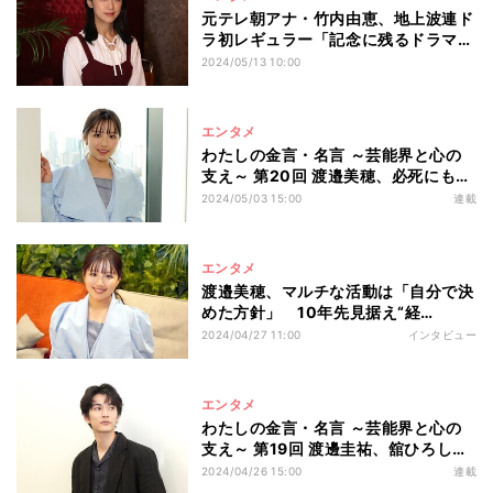
元テレ朝アナ・竹内由恵、地上波連ド
ラ初レギュラー「記念に残るドラマ
に」
2024/05/13 10:00
エンタメ
わたしの金言・名言 ～芸能界と心の
支え～ 第20回 渡邉美穂、必死にもが
いた日向坂46時代 母の教え胸に“自
2024/05/03 15:00
連載
分らしさ”守り続ける
エンタメ
渡邉美穂、マルチな活動は「自分で決
めた方針」 10年先見据え“経
験”と“吸収”に注力
2024/04/27 11:00
インタビュー
エンタメ
わたしの金言・名言 ～芸能界と心の
支え～ 第19回 渡邊圭祐、舘ひろしか
らの言葉が自信に「今でも思い出して
2024/04/26 15:00
連載
うれしくなる」