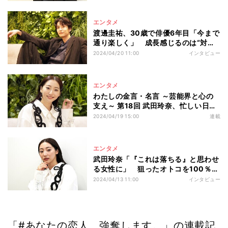
エンタメ
渡邊圭祐、30歳で俳優6年目「今まで
通り楽しく」 成長感じるのは“対応
力”
2024/04/20 11:00
インタビュー
エンタメ
わたしの金言・名言 ～芸能界と心の
支え～ 第18回 武田玲奈、忙しい日々
の中でも“自分のケア”大事に リフレ
2024/04/19 15:00
連載
ッシュ法も明かす
エンタメ
武田玲奈「『これは落ちる』と思わせ
る女性に」 狙ったオトコを100％強
奪する探偵役に挑む
2024/04/13 11:00
インタビュー
「#あなたの恋人、強奪します。」の連載記