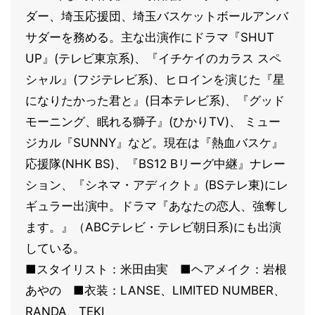
ダー、埼玉応援団、埼玉バスケットボールアンバ
サダーを務める。主な出演作にドラマ『SHUT
UP』(テレビ東京系)、『イチケイのカラス スペ
シャル』(フジテレビ系)、ヒロインを演じた『星
になりたかった君と』(日本テレビ系)、『グッド
モーニング、眠れる獅子』(ひかりTV)、 ミュー
ジカル『SUNNY』など。現在は『熱血バスケ』
応援隊(NHK BS)、『BS12 Bリーグ中継』ナレー
ション、『シネマ・アディクト』(BSテレ東)にレ
ギュラー出演中。ドラマ『あなたの恋人、強奪し
ます。』（ABCテレビ・テレビ朝日系)にも出演
している。
■スタイリスト：米田由実 ■ヘアメイク：岩根
あやの ■衣装：LANSE、LIMITED NUMBER、
RANDA、TEKI