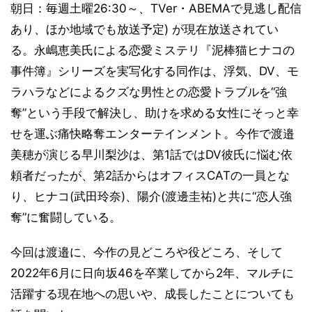
朝日：毎週土曜26:30～、TVer・ABEMAで見逃し配信
あり、ほか地域でも放送予定) が現在放送されてい
る。永嶋恵美氏による恋愛ミステリ『泥棒猫ヒナコの
事件簿』シリーズを実写化する同作は、浮気、DV、モ
ラハラなどによるクズな男性との恋愛トラブルを“強
奪”という手段で解決し、助けを求める女性にそっと幸
せを運ぶ痛快略奪エンターテインメント。今作で渡邉
美穂が演じる早川梨沙は、第1話ではDV彼氏に悩む依
頼者だったが、第2話からはオフィスCATの一員とな
り、ヒナコ(武田玲奈)、陽介(渡邊圭祐)と共に“恋人強
奪”に奮闘している。
今回は渡邉に、今作の見どころや役どころ、そして
2022年6月に日向坂46を卒業してから2年、マルチに
活躍する現在地への思いや、成長したことについても