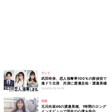
テレビ
武田玲奈、恋人強奪率100％の探偵役で
連ドラ主演 共演に渡邊圭祐・渡邉美穂
2024/02/26 05:00
芸能
元日向坂46の渡邉美穂、1時間のロング
インタビューで現在の心境を告白