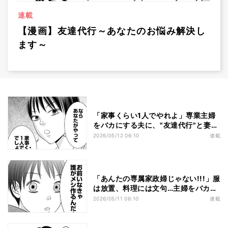
連載
【漫画】友達代行～あなたのお悩み解決し
ます～
「家事くらい1人でやれよ」専業主婦
をバカにする夫に、"友達代行"と妻が
反撃!?
2026/05/12 06:10
連載
「あんたの専属家政婦じゃない!!!」服
は放置、料理には文句…主婦をバカに
する夫にイラッ!
2026/05/11 06:10
連載