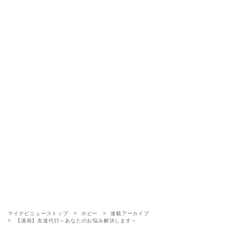
マイナビニューストップ
ホビー
連載アーカイブ
【漫画】友達代行～あなたのお悩み解決します～