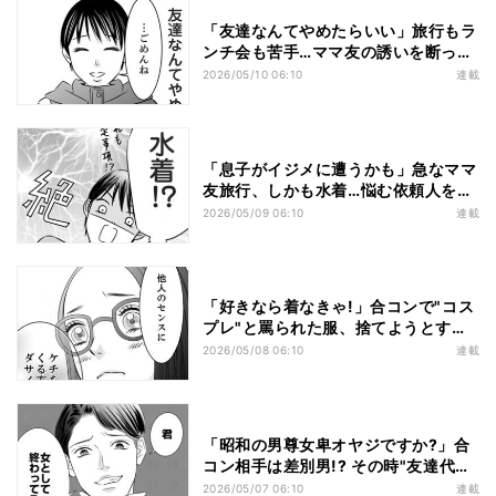
「友達なんてやめたらいい」旅行もラ
ンチ会も苦手…ママ友の誘いを断った
結果?
2026/05/10 06:10
連載
「息子がイジメに遭うかも」急なママ
友旅行、しかも水着…悩む依頼人を友
達代行がズバッ!
2026/05/09 06:10
連載
「好きなら着なきゃ!」合コンで"コス
プレ"と罵られた服、捨てようとする
けれど…
2026/05/08 06:10
連載
「昭和の男尊女卑オヤジですか?」合
コン相手は差別男!? その時"友達代
行"は…
2026/05/07 06:10
連載